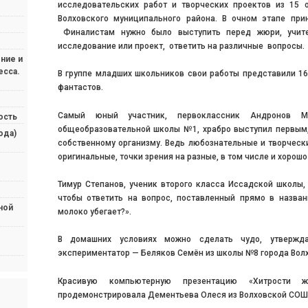
исследовательских работ и творческих проектов из 15 
Волховского муниципального района. В очном этапе при
Финалистам нужно было выступить перед жюри, учите
исследование или проект, ответить на различные вопросы.
ние и
есса.
В группе младших школьников свои работы представили 16
фантастов.
Самый юный участник, первоклассник Андронов 
ость
общеобразовательной школы №1, храбро выступил первым,
ода)
собственному организму. Ведь любознательные и творчес
оригинальные, точки зрения на разные, в том числе и хорош
Тимур Степанов, ученик второго класса Иссадской школы,
чтобы ответить на вопрос, поставленный прямо в назван
ной
молоко убегает?».
В домашних условиях можно сделать чудо, утвержд
экспериментатор — Беляков Семён из школы №8 города Волх
Красивую компьютерную презентацию «Хитрости 
продемонстрировала Дементьева Олеся из Волховской СОШ