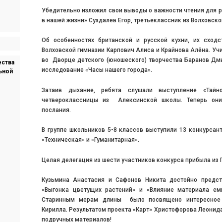
Убедительно изложил свои выводы о важности чтения для р
в нашей жизни» Суздалев Егор, третьеклассник из Волховск
Об особенностях британской и русской кухни, их сход
Волховской гимназии Карпович Алиса и Крайнова Алёна. Учи
во Дворце детского (юношеского) творчества Баранов Дми
ества
исследование «Часы нашего города».
ьной
Затаив дыхание, ребята слушали выступление «Тайн
четвероклассницы из Алексинской школы. Теперь они
послания.
В группе школьников 5-8 классов выступили 13 конкурсан
«Техническая» и «Гуманитарная».
Целая делегация из шести участников конкурса прибыла из
Кузьмина Анастасия и Сафонов Никита достойно предст
«Выгонка цветущих растений» и «Влияние материала ем
Старинным мерам длины было посвящено интересное 
Кирилла. Результатом проекта «Карт» Христофорова Леонид
подручных материалов!