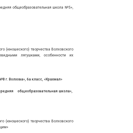
средняя общеобразовательная школа №5»,
го (юношеского) творчества Волховского
евидными лягушками, особенности их
8 г. Волхова», 6а класс, «Крахмал»
 средняя общеобразовательная школа»,
го (юношеского) творчества Волховского
ущим»