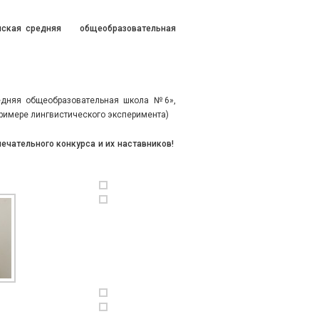
ашская средняя общеобразовательная
едняя общеобразовательная школа №6»,
римере лингвистического эксперимента)
ечательного конкурса и их наставников!