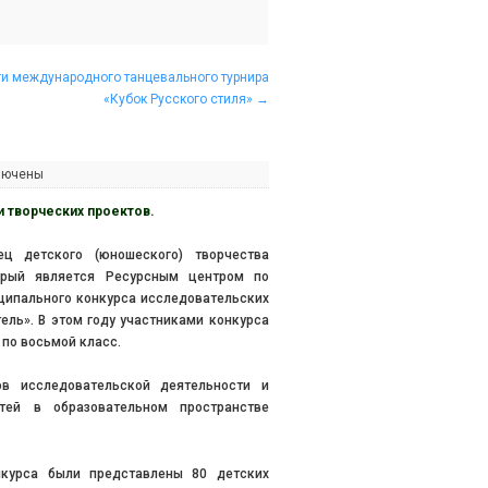
ги международного танцевального турнира
«Кубок Русского стиля»
→
лючены
и творческих проектов.
 детского (юношеского) творчества
торый является Ресурсным центром по
ципального конкурса исследовательских
ель». В этом году участниками конкурса
 по восьмой класс.
в исследовательской деятельности и
тей в образовательном пространстве
нкурса были представлены 80 детских