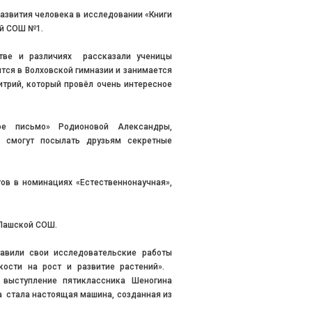
азвития человека в исследовании «Книги
ой СОШ №1.
стве и различиях рассказали ученицы
тся в Волховской гимназии и занимается
трий, который провёл очень интересное
ое письмо» Родионовой Александры,
 смогут посылать друзьям секретные
тов в номинациях «Естественнонаучная»,
 Пашской СОШ.
авили свои исследовательские работы
кости на рост и развитие растений».
выступление пятиклассника Шеногина
а стала настоящая машина, созданная из