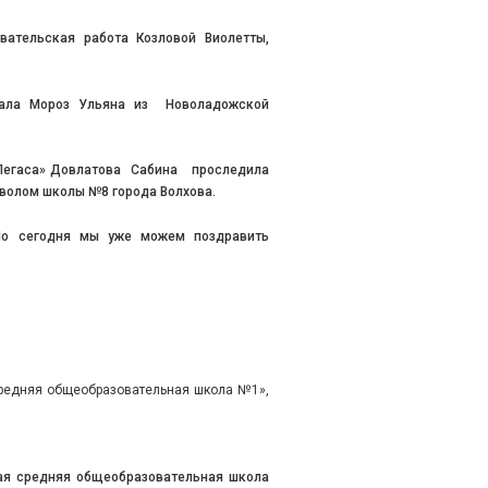
вательская работа Козловой Виолетты,
зала Мороз Ульяна из Новоладожской
 Пегаса» Довлатова Сабина проследила
мволом школы №8 города Волхова.
Но сегодня мы уже можем поздравить
редняя общеобразовательная школа №1»,
ая средняя общеобразовательная школа