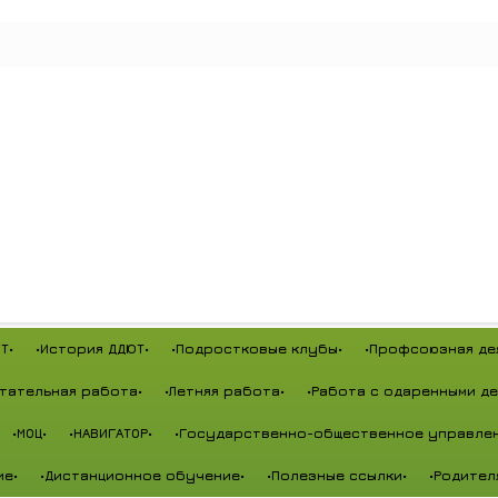
Т•
•История ДДЮТ•
•Подростковые клубы•
•Профсоюзная де
тательная работа•
•Летняя работа•
•Работа с одаренными де
•МОЦ•
•НАВИГАТОР•
•Государственно-общественное управлен
ие•
•Дистанционное обучение•
•Полезные ссылки•
•Родител