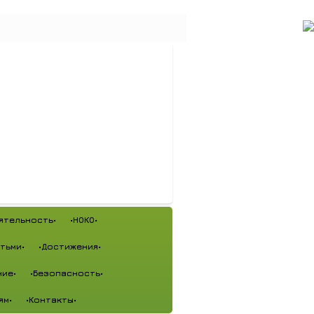
ятельность•
•НОКО•
тьми•
•Достижения•
ие•
•Безопасность•
ям•
•Контакты•