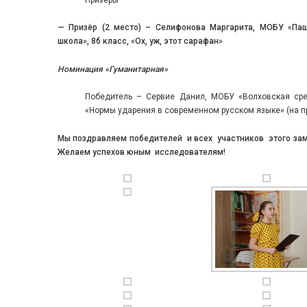
Призёры
— Призёр (2 место) – Селифонова Маргарита, МОБУ «П
школа», 8б класс, «Ох, уж, этот сарафан»
Номинация
«Гуманитарная»
Победитель – Сервие Данил, МОБУ «Волховская ср
«Нормы ударения в современном русском языке» (на п
Мы поздравляем победителей и всех участников этого зам
Желаем успехов юным исследователям!