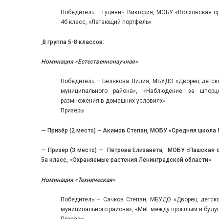
Победитель – Гуцевич Виктория, МОБУ «Волховская 
4б класс, «Летающий портфель»
В группа 5-8 классов:
Номинация
«Естественнонаучная»
Победитель – Белякова Лилия, МБУДО «Дворец детско
муниципального района», «Наблюдение за шпорц
размножения в домашних условиях»
Призёры
— Призёр (2 место) – Акимов Степан, МОБУ «Средняя школа №
— Призёр (3 место) — Петрова Елизавета, МОБУ «Пашская
5а класс, «Охраняемые растения Ленинградской области»
Номинация
«Техническая»
Победитель – Сачков Степан, МБУДО «Дворец детско
муниципального района», «МиГ между прошлым и буд