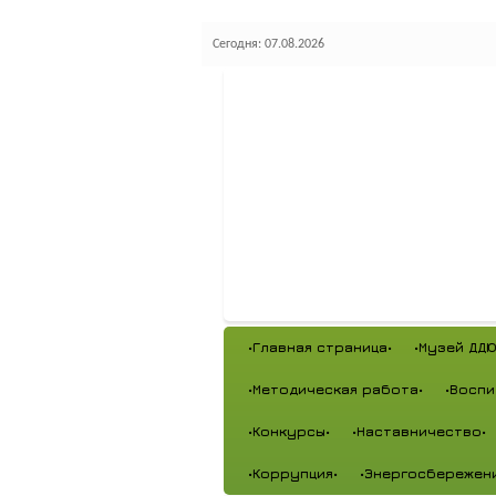
Сегодня: 07.08.2026
•Главная страница•
•Музей ДДЮ
•Методическая работа•
•Воспи
•Конкурсы•
•Наставничество•
•Коррупция•
•Энергосбережен