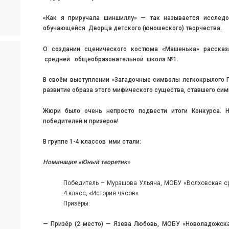
«Как я приручала шиншиллу» — так называется исследо
обучающейся Дворца детского (юношеского) творчества.
О создании сценического костюма «Машенька» расска
средней общеобразовательной школа №1.
В своём выступлении «Загадочные символы легкокрылого
развитие образа этого мифического существа, ставшего си
Жюри было очень непросто подвести итоги Конкурса. 
победителей и призёров!
В группе 1-4 классов ими стали:
Номинация
«Юный теоретик»
Победитель – Мурашова Ульяна, МОБУ «Волховская с
4 класс, «История часов»
Призёры:
— Призёр (2 место) — Язева Любовь, МОБУ «Новоладожск