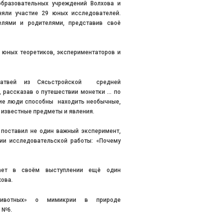
образовательных учреждений Волхова и
няли участие 29 юных исследователей.
лями и родителями, представив своё
 юных теоретиков, экспериментаторов и
Матвей из Сясьстройской средней
 рассказав о путешествии монетки … по
кие люди способны находить необычные,
о известные предметы и явления.
 поставил не один важный эксперимент,
ии исследовательской работы: «Почему
ает в своём выступлении ещё один
ова.
животных» о мимикрии в природе
 №6.