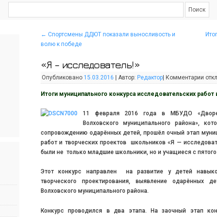
←
Спортсмены ДДЮТ показали выносливость и
Ито
волю к победе
«Я – исследователь!»
Опубликовано
15.03.2016
|
Автор:
Редактор
|
Комментарии
отк
Итоги муниципального конкурса исследовательских работ
11 февраля 2016 года в МБУДО «Дворец
Волховского муниципального района», ко
сопровождению одарённых детей, прошёл очный этап муни
работ и творческих проектов школьников «Я — исследоват
были не только младшие школьники, но и учащиеся с пятого
Этот конкурс направлен на развитие у детей навыко
творческого проектирования, выявление одарённых де
Волховского муниципального района.
Конкурс проводился в два этапа. На заочный этап ко