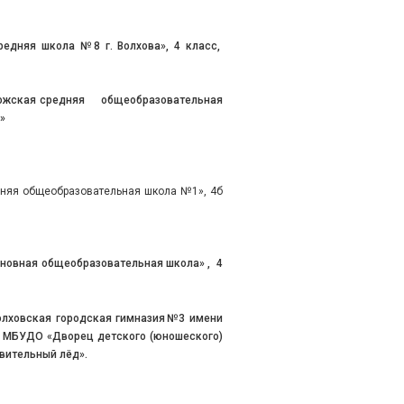
няя школа №8 г. Волхова», 4 класс,
ожская средняя общеобразовательная
»
дняя общеобразовательная школа №1», 4б
новная общеобразовательная школа» , 4
ховская городская гимназия№3 имени
и МБУДО «Дворец детского (юношеского)
вительный лёд».