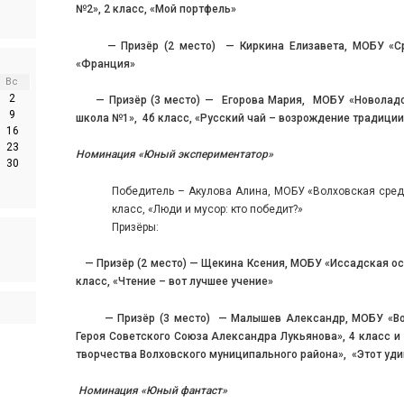
№2», 2 класс, «Мой портфель»
— Призёр (2 место) — Киркина Елизавета, МОБУ «Сред
«Франция»
Вс
2
— Призёр (3 место) — Егорова Мария, МОБУ «Новолад
9
школа №1», 4б класс, «Русский чай – возрождение традиции
16
23
Номинация «Юный экспериментатор»
30
Победитель – Акулова Алина, МОБУ «Волховская сре
класс, «Люди и мусор: кто победит?»
Призёры:
— Призёр (2 место) — Щекина Ксения, МОБУ «Иссадская ос
класс, «Чтение – вот лучшее учение»
— Призёр (3 место) — Малышев Александр, МОБУ «Вол
Героя Советского Союза Александра Лукьянова», 4 класс 
творчества Волховского муниципального района», «Этот уди
Номинация «Юный фантаст»