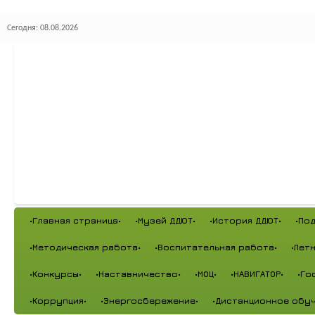
Сегодня: 08.08.2026
•Главная страница•
•Музей ДДЮТ•
•История ДДЮТ•
•По
•Методическая работа•
•Воспитательная работа•
•Лет
•Конкурсы•
•Наставничество•
•МОЦ•
•НАВИГАТОР•
•Го
•Коррупция•
•Энергосбережение•
•Дистанционное обуч