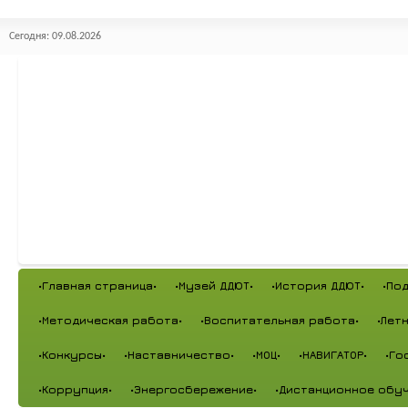
Сегодня: 09.08.2026
•Главная страница•
•Музей ДДЮТ•
•История ДДЮТ•
•По
•Методическая работа•
•Воспитательная работа•
•Лет
•Конкурсы•
•Наставничество•
•МОЦ•
•НАВИГАТОР•
•Го
•Коррупция•
•Энергосбережение•
•Дистанционное обуч