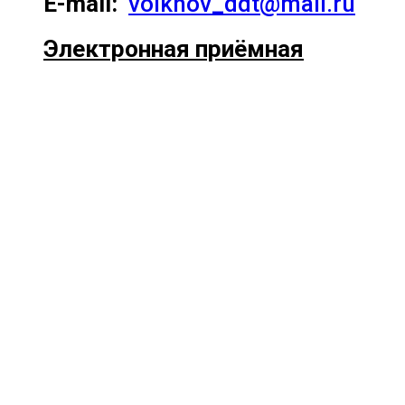
E-mail:
volkhov_ddt@mail.ru
Электронная приёмная
Прокрутка
вверх