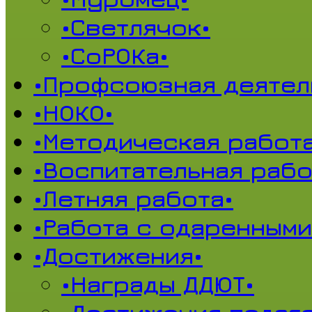
•Светлячок•
•СоРОКа•
•Профсоюзная деятел
•НОКО•
•Методическая работа
•Воспитательная рабо
•Летняя работа•
•Работа с одаренными
•Достижения•
•Награды ДДЮТ•