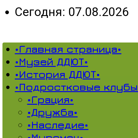
Сегодня: 07.08.2026
•Главная страница•
•Музей ДДЮТ•
•История ДДЮТ•
•Подростковые клубы
•Грация•
•Дружба•
•Наследие•
•Муромец•