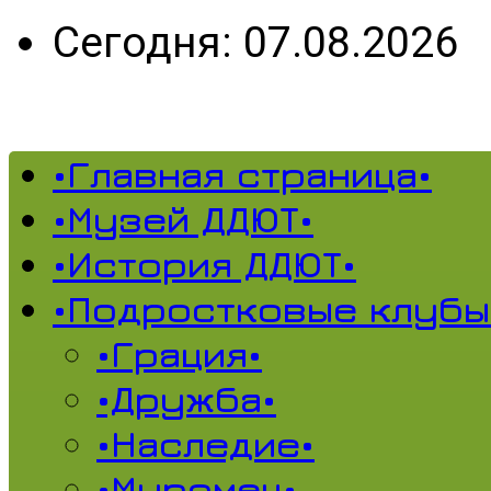
Сегодня: 07.08.2026
•Главная страница•
•Музей ДДЮТ•
•История ДДЮТ•
•Подростковые клубы
•Грация•
•Дружба•
•Наследие•
•Муромец•