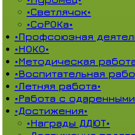
•Светлячок•
•СоРОКа•
•Профсоюзная деятел
•НОКО•
•Методическая работа
•Воспитательная рабо
•Летняя работа•
•Работа с одаренными
•Достижения•
•Награды ДДЮТ•