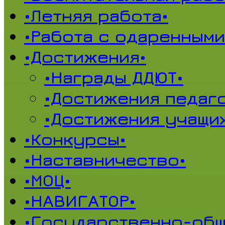
•Летняя работа•
•Работа с одаренными
•Достижения•
•Награды ДДЮТ•
•Достижения педаг
•Достижения учащи
•Конкурсы•
•Наставничество•
•МОЦ•
•НАВИГАТОР•
•Государственно-общ