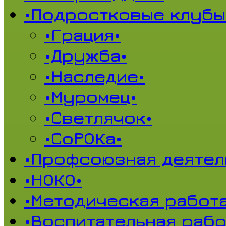
•Подростковые клубы
•Грация•
•Дружба•
•Наследие•
•Муромец•
•Светлячок•
•СоРОКа•
•Профсоюзная деятел
•НОКО•
•Методическая работа
•Воспитательная рабо