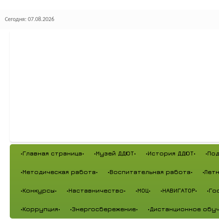
Сегодня: 07.08.2026
•Главная страница•
•Музей ДДЮТ•
•История ДДЮТ•
•По
•Методическая работа•
•Воспитательная работа•
•Лет
•Конкурсы•
•Наставничество•
•МОЦ•
•НАВИГАТОР•
•Го
•Коррупция•
•Энергосбережение•
•Дистанционное обуч