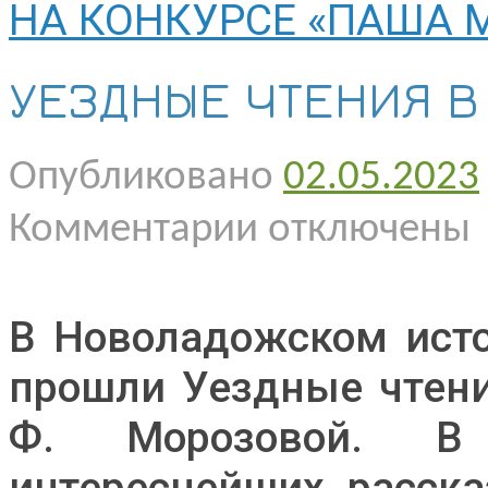
НА КОНКУРСЕ «ПАША 
УЕЗДНЫЕ ЧТЕНИЯ В
Опубликовано
02.05.2023
к
Комментарии
отключены
записи
УЕЗДНЫЕ
ЧТЕНИЯ
В
В Новоладожском исто
МУЗЕЕ
прошли Уездные чтени
Ф. Морозовой. В
интереснейших расска