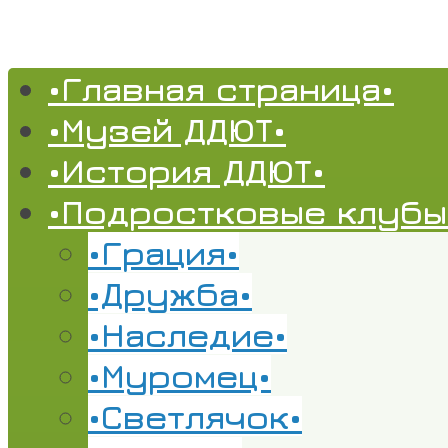
•Главная страница•
•Музей ДДЮТ•
•История ДДЮТ•
•Подростковые клубы
•Грация•
•Дружба•
•Наследие•
•Муромец•
•Светлячок•