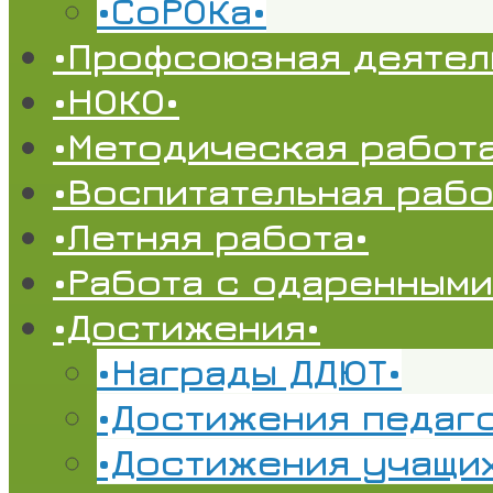
•СоРОКа•
•Профсоюзная деятел
•НОКО•
•Методическая работа
•Воспитательная рабо
•Летняя работа•
•Работа с одаренными
•Достижения•
•Награды ДДЮТ•
•Достижения педаг
•Достижения учащи