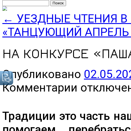
Найти:
←
УЕЗДНЫЕ ЧТЕНИЯ В
«ТАНЦУЮЩИЙ АПРЕЛЬ 
НА КОНКУРСЕ «ПАШ
Опубликовано
02.05.20
к
Комментарии
отключе
записи
НА
КОНКУРСЕ
«ПАША
МАСТЕРОВАЯ»
Традиции это часть н
помогаем перебрать