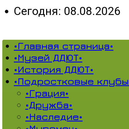
Сегодня: 08.08.2026
•Главная страница•
•Музей ДДЮТ•
•История ДДЮТ•
•Подростковые клубы
•Грация•
•Дружба•
•Наследие•
•Муромец•