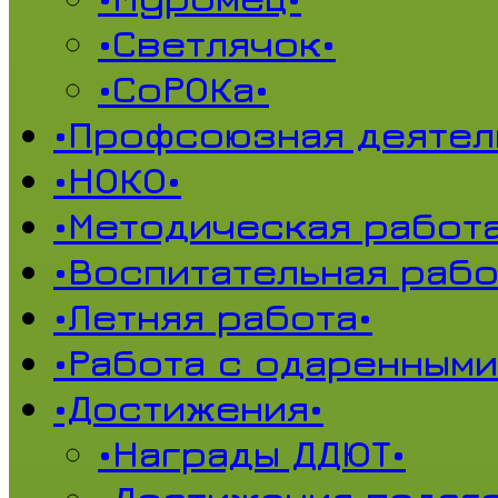
•Светлячок•
•СоРОКа•
•Профсоюзная деятел
•НОКО•
•Методическая работа
•Воспитательная рабо
•Летняя работа•
•Работа с одаренными
•Достижения•
•Награды ДДЮТ•