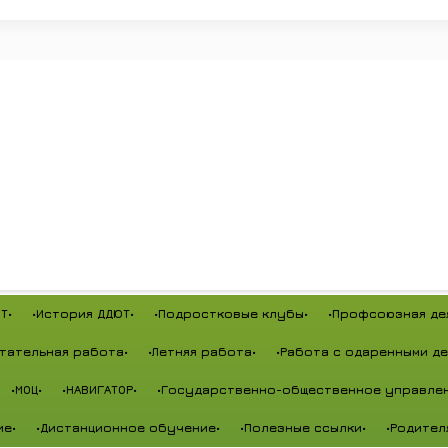
Т•
•История ДДЮТ•
•Подростковые клубы•
•Профсоюзная де
тательная работа•
•Летняя работа•
•Работа с одаренными де
•МОЦ•
•НАВИГАТОР•
•Государственно-общественное управлен
ие•
•Дистанционное обучение•
•Полезные ссылки•
•Родител