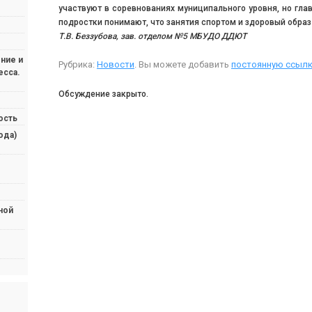
участвуют в соревнованиях муниципального уровня, но гл
подростки понимают, что занятия спортом и здоровый образ
Т.В. Беззубова,
зав. отделом №5 МБУДО ДДЮТ
ние и
Рубрика:
Новости
. Вы можете добавить
постоянную ссылк
есса.
Обсуждение закрыто.
ость
ода)
ной