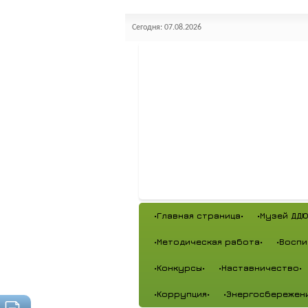
Сегодня: 07.08.2026
•Главная страница•
•Музей ДДЮ
•Методическая работа•
•Воспи
•Конкурсы•
•Наставничество•
•Коррупция•
•Энергосбережен