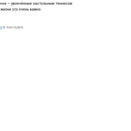
авное – увлечённые настольным теннисом
 жизни это очень важно.
у
в закладки.