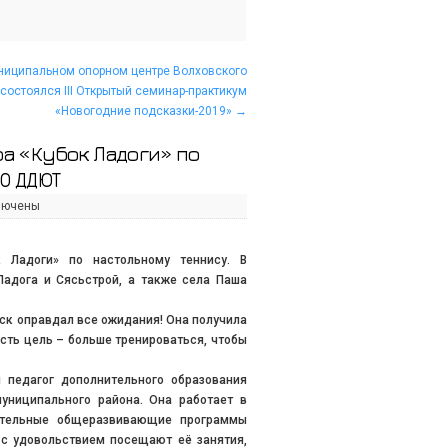
ниципальном опорном центре Волховского
состоялся III Открытый семинар-практикум
«Новогодние подсказки-2019»
→
а «Кубок Ладоги» по
О ДДЮТ
лючены
 Ладоги» по настольному теннису. В
Ладога и Сясьстрой, а также села Паша
иск оправдал все ожидания! Она получила
есть цель – больше тренироваться, чтобы
 педагог дополнительного образования
униципального района. Она работает в
тельные общеразвивающие программы
 с удовольствием посещают её занятия,