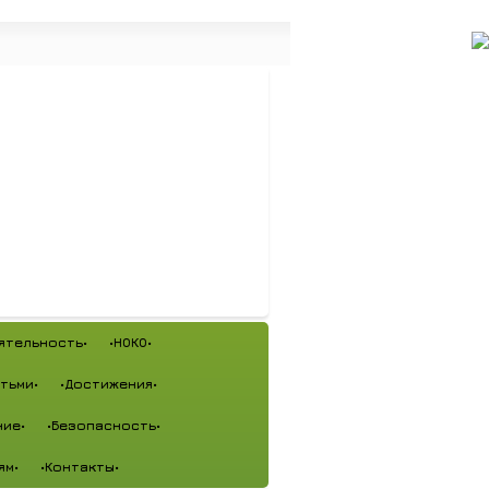
ятельность•
•НОКО•
тьми•
•Достижения•
ие•
•Безопасность•
ям•
•Контакты•