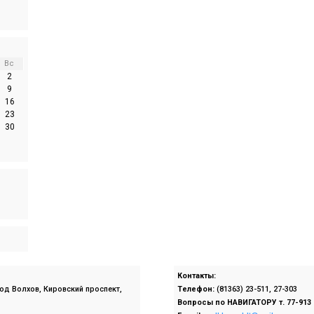
Вс
2
9
16
23
30
Контакты:
род Волхов, Кировский проспект,
Телефон:
(81363) 23-511, 27-303
Вопросы по
НАВИГАТОРУ т. 77-913