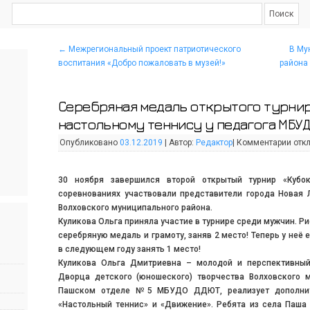
←
Межрегиональный проект патриотического
В Му
воспитания «Добро пожаловать в музей!»
района 
Серебряная медаль открытого турнир
настольному теннису у педагога МБУД
Опубликовано
03.12.2019
|
Автор:
Редактор
|
Комментарии
отк
30 ноября завершился второй открытый турнир «Кубок
соревнованиях участвовали представители города Новая 
Волховского муниципального района.
Куликова Ольга приняла участие в турнире среди мужчин. Р
серебряную медаль и грамоту, заняв 2 место! Теперь у неё 
в следующем году занять 1 место!
Куликова Ольга Дмитриевна – молодой и перспективный
Дворца детского (юношеского) творчества Волховского м
Пашском отделе №5 МБУДО ДДЮТ, реализует дополни
«Настольный теннис» и «Движение». Ребята из села Паша