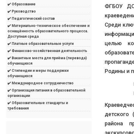
✔️ Образование
ФГБОУ ДО
✔️ Руководство
краеведени
✔️ Педагогический состав
Среди клю
✔️ Материально-техническое обеспечение и
оснащённость образовательного процесса.
информаци
Доступная среда
целью ко
✔️ Платные образовательные услуги
✔️ Финансово-хозяйственная деятельность
образоват
✔️ Вакантные места для приёма (перевода)
пропаганд
обучающихся
Родины и 
✔️ Стипендии и меры поддержки
обучающихся
✔️ Международное сотрудничество
✔️ Организация питания в образовательной
организации
✔️ Образовательные стандарты и
Краеведче
требования
детского 
района п
экскурсов