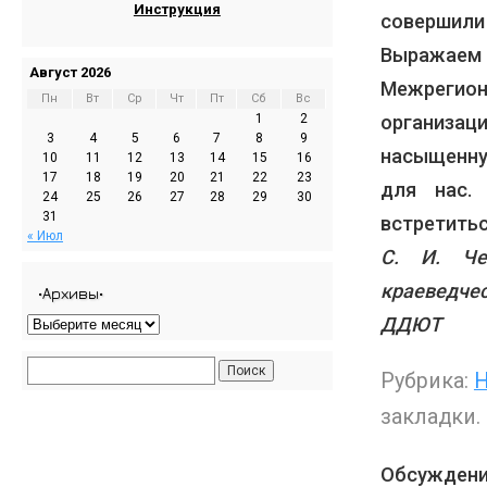
Инструкция
совершили
Выражае
Август 2026
Межрегион
Пн
Вт
Ср
Чт
Пт
Сб
Вс
организац
1
2
3
4
5
6
7
8
9
насыщенну
10
11
12
13
14
15
16
17
18
19
20
21
22
23
для нас.
24
25
26
27
28
29
30
31
встретитьс
« Июл
С. И. Че
краеведче
•Архивы•
ДДЮТ
Рубрика:
Н
закладки.
Обсуждени