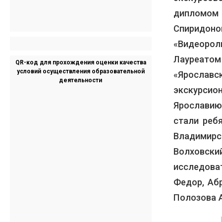
дипломом 
Спиридон
«Видеорол
Лауреато
QR-код для прохождения оценки качества
условий осуществления образовательной
«Ярослав
деятельности
экскурсио
Ярославию!
стали ребя
Владимир
Волховски
исследова
Федор, Аб
Полозова 