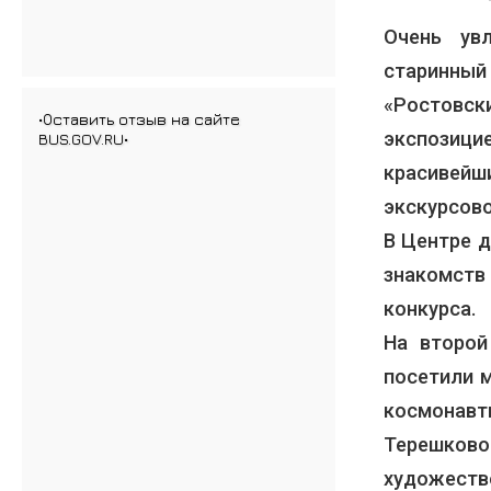
Очень ув
старинный
«Ростовск
•Оставить отзыв на сайте
экспозиц
BUS.GOV.RU•
красивейш
экскурсов
В Центре д
знакомств
конкурса.
На второй
посетили м
космонав
Терешково
художеств