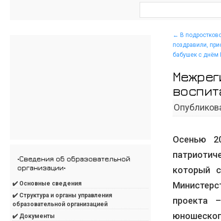
←
В подростково
поздравили, при
бабушек с днём 
Межрег
воспит
Опубликов
Осенью 2
патриоти
•Сведения об образовательной
организации•
который с
Министерс
✔️ Основные сведения
✔️ Структура и органы управления
проекта 
образовательной организацией
юношеског
✔️ Документы