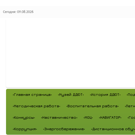
Сегодня: 09.08.2026
•Главная страница•
•Музей ДДЮТ•
•История ДДЮТ•
•По
•Методическая работа•
•Воспитательная работа•
•Лет
•Конкурсы•
•Наставничество•
•МОЦ•
•НАВИГАТОР•
•Го
•Коррупция•
•Энергосбережение•
•Дистанционное обуч