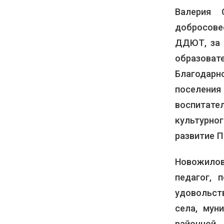
Валерия 
добросов
ДДЮТ, за 
образоват
Благодар
поселени
воспитате
культурног
развитие П
Новожилов
педагог, 
удовольст
села, мун
районной