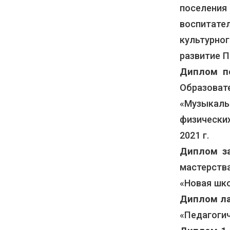
поселени
воспитате
культурног
развитие П
Диплом п
Образоват
«Музыкал
физических
2021 г.
Диплом за
мастерств
«Новая шко
Диплом л
«Педагогич