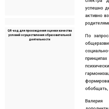
спектра д
успешно д
активно вз
родителям
QR-код для прохождения оценки качества
По запрос
условий осуществления образовательной
деятельности
общеразв
социально
принципах
психическ
гармониз
формирова
обобщать, 
Валерия
дополнит