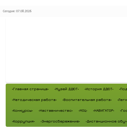
Сегодня: 07.08.2026
•Главная страница•
•Музей ДДЮТ•
•История ДДЮТ•
•По
•Методическая работа•
•Воспитательная работа•
•Лет
•Конкурсы•
•Наставничество•
•МОЦ•
•НАВИГАТОР•
•Го
•Коррупция•
•Энергосбережение•
•Дистанционное обуч