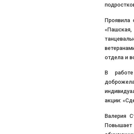
подростков
Проявила 
«Пашска
танцеваль
ветеранам
отдела и в
В работе
доброжела
индивидуа
акции: «Сд
Валерия С
Повышает