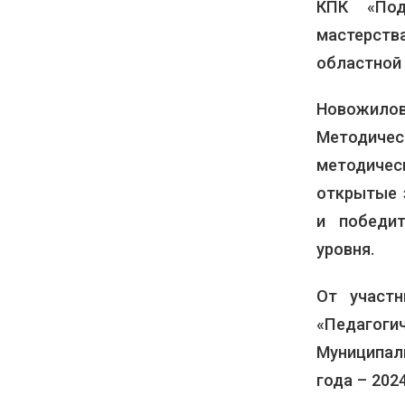
КПК «Под
мастерст
областной 
Новожило
Методич
методиче
открытые 
и победит
уровня.
От участн
«Педагог
Муниципал
года – 202