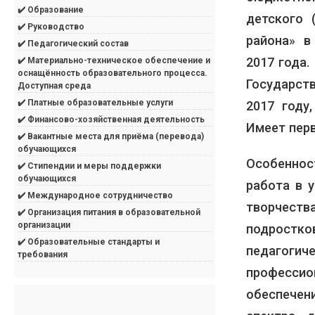
✔️ Образование
детского 
✔️ Руководство
района» в
✔️ Педагогический состав
2017 года
✔️ Материально-техническое обеспечение и
оснащённость образовательного процесса.
Государст
Доступная среда
✔️ Платные образовательные услуги
2017 году
✔️ Финансово-хозяйственная деятельность
Имеет пер
✔️ Вакантные места для приёма (перевода)
обучающихся
Особеннос
✔️ Стипендии и меры поддержки
обучающихся
работа в 
✔️ Международное сотрудничество
творчест
✔️ Организация питания в образовательной
организации
подростк
✔️ Образовательные стандарты и
педагог
требования
професси
обеспечен