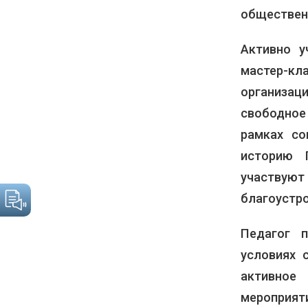
обществен
Активно у
мастер-кл
организац
свободное 
рамках со
историю 
участву
благоустро
Педагог п
условиях 
активное
мероприя