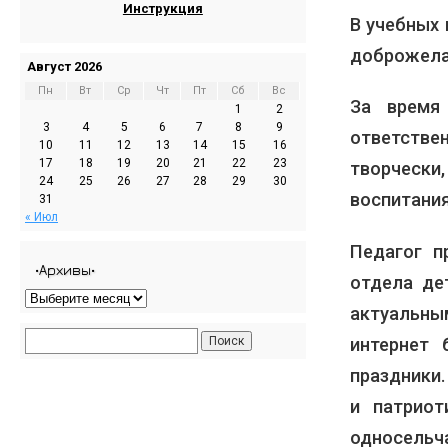
Инструкция
В учебных 
доброжела
Август 2026
Пн
Вт
Ср
Чт
Пт
Сб
Вс
За время
1
2
3
4
5
6
7
8
9
ответстве
10
11
12
13
14
15
16
17
18
19
20
21
22
23
творческ
24
25
26
27
28
29
30
воспитания
31
« Июл
Педагог п
•Архивы•
отдела де
актуальны
интернет 
праздники
и патриот
односель