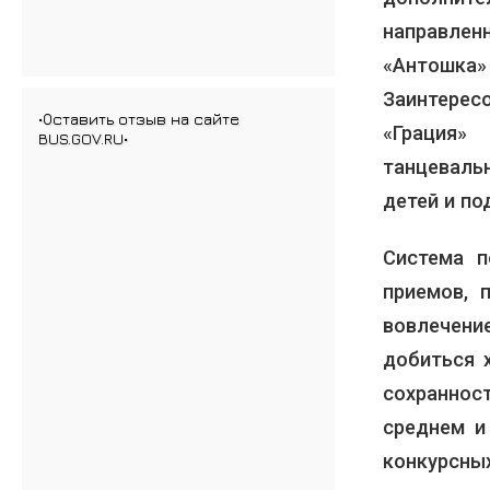
направлен
«Антошка»
Заинтерес
•Оставить отзыв на сайте
«Грация
BUS.GOV.RU•
танцеваль
детей и по
Система п
приемов, 
вовлечен
добиться 
сохраннос
среднем и
конкурсны