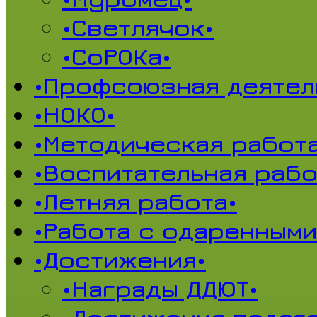
•Светлячок•
•СоРОКа•
•Профсоюзная деятел
•НОКО•
•Методическая работа
•Воспитательная рабо
•Летняя работа•
•Работа с одаренными
•Достижения•
•Награды ДДЮТ•