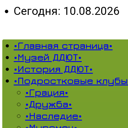
Сегодня: 10.08.2026
•Главная страница•
•Музей ДДЮТ•
•История ДДЮТ•
•Подростковые клубы
•Грация•
•Дружба•
•Наследие•
•Муромец•