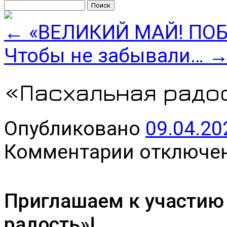
Найти:
←
«ВЕЛИКИЙ МАЙ! ПО
Чтобы не забывали…
«Пасхальная радо
Опубликовано
09.04.20
к
Комментарии
отключе
записи
«Пасхальная
радость»
Приглашаем к участию 
радость»!