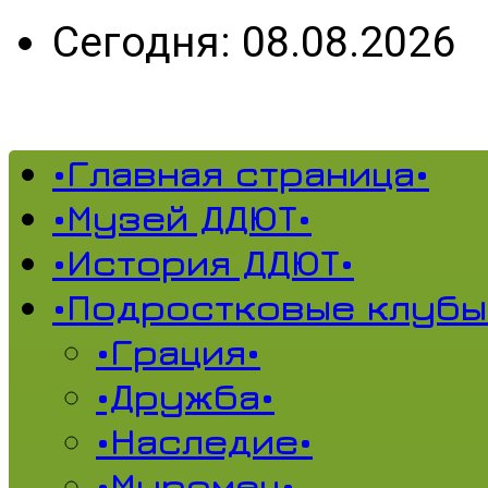
Сегодня: 08.08.2026
•Главная страница•
•Музей ДДЮТ•
•История ДДЮТ•
•Подростковые клубы
•Грация•
•Дружба•
•Наследие•
•Муромец•