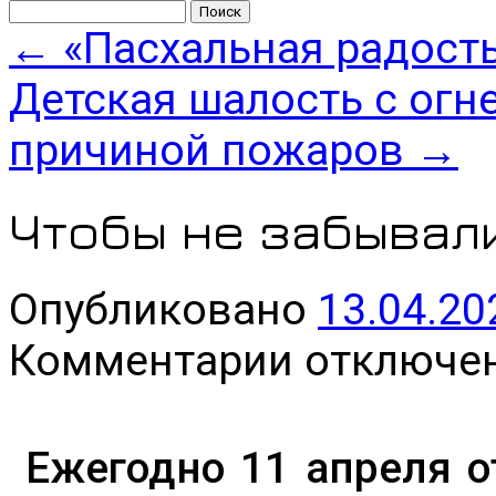
Найти:
←
«Пасхальная радост
Детская шалость с огн
причиной пожаров
→
Чтобы не забывал
Опубликовано
13.04.20
к
Комментарии
отключе
записи
Чтобы
не
забывали…
Ежегодно 11 апреля 