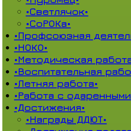
•Светлячок•
•СоРОКа•
•Профсоюзная деятел
•НОКО•
•Методическая работа
•Воспитательная рабо
•Летняя работа•
•Работа с одаренными
•Достижения•
•Награды ДДЮТ•