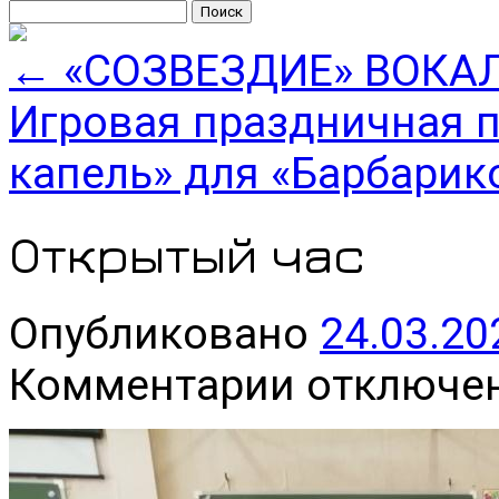
Найти:
←
«СОЗВЕЗДИЕ» ВОКА
Игровая праздничная 
капель» для «Барбари
Открытый час
Опубликовано
24.03.20
к
Комментарии
отключе
записи
Открытый
час