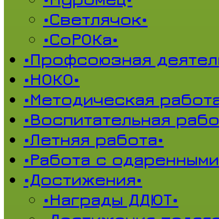
•Светлячок•
•СоРОКа•
•Профсоюзная деятел
•НОКО•
•Методическая работа
•Воспитательная рабо
•Летняя работа•
•Работа с одаренными
•Достижения•
•Награды ДДЮТ•