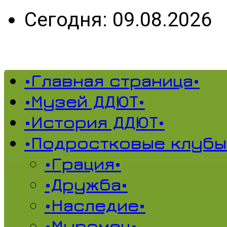
Сегодня: 09.08.2026
•Главная страница•
•Музей ДДЮТ•
•История ДДЮТ•
•Подростковые клубы
•Грация•
•Дружба•
•Наследие•
•Муромец•