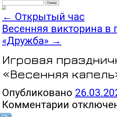
Найти:
←
Открытый час
Весенняя викторина в 
«Дружба»
→
Игровая празднич
«Весенняя капель
Опубликовано
26.03.20
к
Комментарии
отключе
записи
Игровая
праздничная