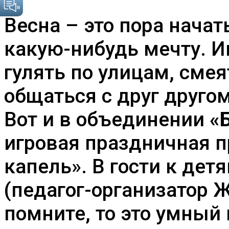
программа
«Весенняя
Весна – это пора начат
капель»
для
какую-нибудь мечту. И
«Барбариков»
гулять по улицам, смея
общаться с друг другом
Вот и в объединении
«
игровая праздничная 
капель». В гости к дет
(педагог-организатор Ж
помните, то это умный