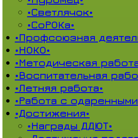
•Светлячок•
•СоРОКа•
•Профсоюзная деятел
•НОКО•
•Методическая работа
•Воспитательная рабо
•Летняя работа•
•Работа с одаренными
•Достижения•
•Награды ДДЮТ•