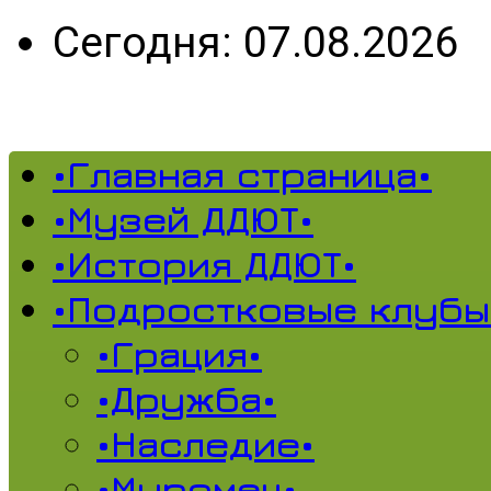
Сегодня: 07.08.2026
•Главная страница•
•Музей ДДЮТ•
•История ДДЮТ•
•Подростковые клубы
•Грация•
•Дружба•
•Наследие•
•Муромец•