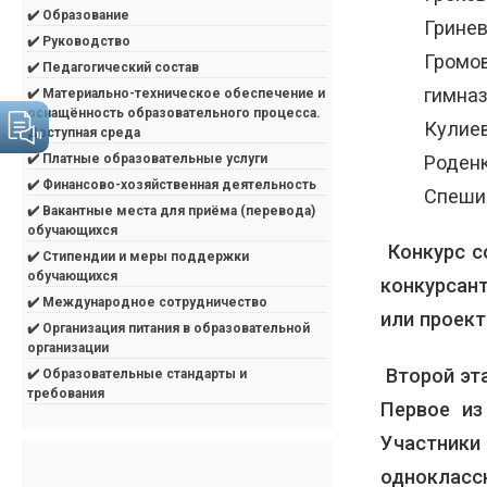
✔️ Образование
Гринев
✔️ Руководство
Громо
✔️ Педагогический состав
гимназ
✔️ Материально-техническое обеспечение и
оснащённость образовательного процесса.
Кулие
Доступная среда
Роден
✔️ Платные образовательные услуги
✔️ Финансово-хозяйственная деятельность
Спеши
✔️ Вакантные места для приёма (перевода)
обучающихся
Конкурс со
✔️ Стипендии и меры поддержки
обучающихся
конкурсан
✔️ Международное сотрудничество
или проект
✔️ Организация питания в образовательной
организации
Второй эта
✔️ Образовательные стандарты и
требования
Первое из
Участники
однокласс