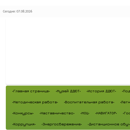
Сегодня: 07.08.2026
•Главная страница•
•Музей ДДЮТ•
•История ДДЮТ•
•По
•Методическая работа•
•Воспитательная работа•
•Лет
•Конкурсы•
•Наставничество•
•МОЦ•
•НАВИГАТОР•
•Го
•Коррупция•
•Энергосбережение•
•Дистанционное обуч