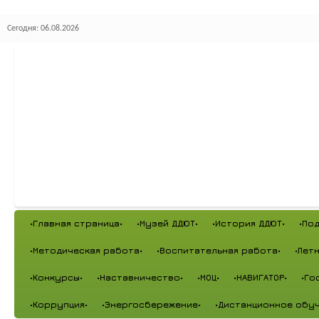
Сегодня: 06.08.2026
•Главная страница•
•Музей ДДЮТ•
•История ДДЮТ•
•По
•Методическая работа•
•Воспитательная работа•
•Лет
•Конкурсы•
•Наставничество•
•МОЦ•
•НАВИГАТОР•
•Го
•Коррупция•
•Энергосбережение•
•Дистанционное обуч