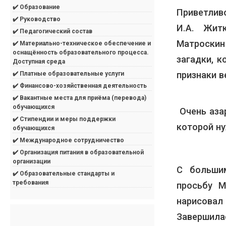
✔️ Образование
Приветлив
✔️ Руководство
И.А. Жит
✔️ Педагогический состав
Матроскин
✔️ Материально-техническое обеспечение и
оснащённость образовательного процесса.
загадки, 
Доступная среда
признаки в
✔️ Платные образовательные услуги
✔️ Финансово-хозяйственная деятельность
✔️ Вакантные места для приёма (перевода)
обучающихся
Очень азар
✔️ Стипендии и меры поддержки
которой ну
обучающихся
✔️ Международное сотрудничество
✔️ Организация питания в образовательной
организации
С больши
✔️ Образовательные стандарты и
требования
просьбу М
нарисовал
Завершил