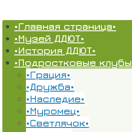
•Главная страница•
•Музей ДДЮТ•
•История ДДЮТ•
•Подростковые клубы
•Грация•
•Дружба•
•Наследие•
•Муромец•
•Светлячок•