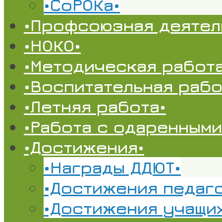
•СоРОКа•
•Профсоюзная деятел
•НОКО•
•Методическая работа
•Воспитательная рабо
•Летняя работа•
•Работа с одаренными
•Достижения•
•Награды ДДЮТ•
•Достижения педаг
•Достижения учащи