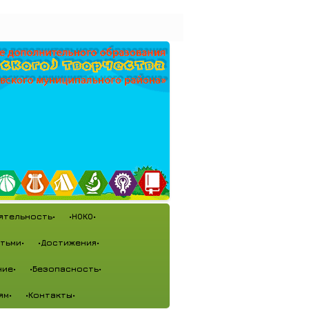
ятельность•
•НОКО•
тьми•
•Достижения•
ие•
•Безопасность•
ям•
•Контакты•