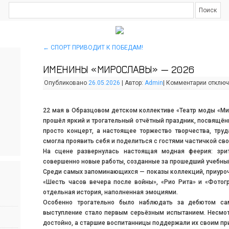
←
СПОРТ ПРИВОДИТ К ПОБЕДАМ!
ИМЕНИНЫ «МИРОСЛАВЫ» — 2026
Опубликовано
26.05.2026
|
Автор:
Admin
|
Комментарии
отклю
22 мая в Образцовом детском коллективе «Театр моды «М
прошёл яркий и трогательный отчётный праздник, посвящённ
просто концерт, а настоящее торжество творчества, труд
смогла проявить себя и поделиться с гостями частичкой сво
На сцене развернулась настоящая модная феерия: зри
совершенно новые работы, созданные за прошедший учебный
Среди самых запоминающихся — показы коллекций, приуроч
«Шесть часов вечера после войны», «Рио Рита» и «Фотог
отдельная история, наполненная эмоциями.
Особенно трогательно было наблюдать за дебютом са
выступление стало первым серьёзным испытанием. Несмот
достойно, а старшие воспитанницы поддержали их своим пр