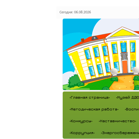
Сегодня: 06.08.2026
•Главная страница•
•Музей ДДЮ
•Методическая работа•
•Воспи
•Конкурсы•
•Наставничество•
•Коррупция•
•Энергосбережен