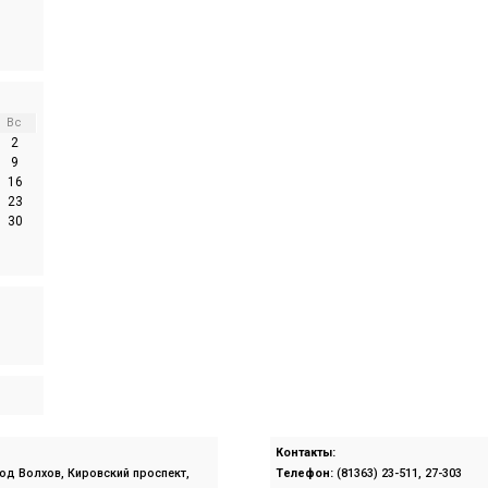
Вс
2
9
16
23
30
Контакты:
род Волхов, Кировский проспект,
Телефон:
(81363) 23-511, 27-303