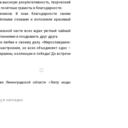
а высокую результативность, творческий
и почётные грамоты и благодарности.
ников. В знак благодарности своим
тёплыми словами и исполнили красивый
иальной части всех ждал уютный чайный
лениями и поздравить друг друга.
 и любви к своему делу. «Мирославушки»
 настроения, но всех объединяет одно –
ершины, коллекции и победы! До встречи
ва Ленинградской области «Театр моды
у
в закладки.