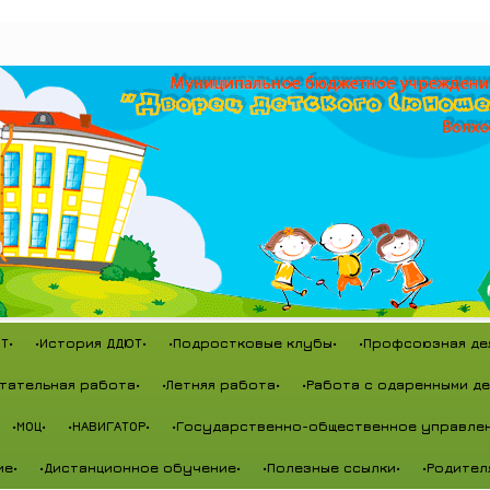
Т•
•История ДДЮТ•
•Подростковые клубы•
•Профсоюзная де
тательная работа•
•Летняя работа•
•Работа с одаренными де
•МОЦ•
•НАВИГАТОР•
•Государственно-общественное управлен
ие•
•Дистанционное обучение•
•Полезные ссылки•
•Родител