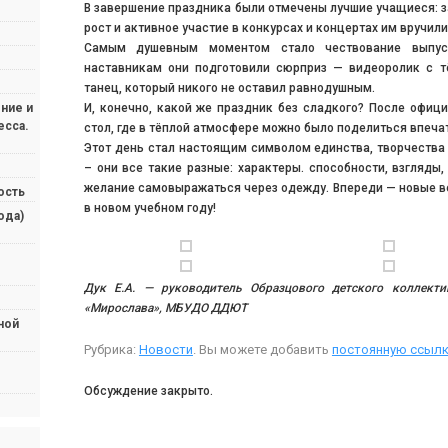
В завершение праздника были отмечены лучшие учащиеся: з
рост и активное участие в конкурсах и концертах им вручил
Самым душевным моментом стало чествование выпуск
наставникам они подготовили сюрприз — видеоролик с 
танец, который никого не оставил равнодушным.
И, конечно, какой же праздник без сладкого? После офиц
ние и
есса.
стол, где в тёплой атмосфере можно было поделиться впечат
Этот день стал настоящим символом единства, творчества
– они все такие разные: характеры. способности, взгляды,
желание самовыражаться через одежду. Впереди — новые в
ость
в новом учебном году!
ода)
Дук Е.А. — руководитель Образцового детского коллекти
«Мирослава», МБУДО ДДЮТ
ной
Рубрика:
Новости
. Вы можете добавить
постоянную ссылк
Обсуждение закрыто.