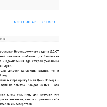
МИР ТАЛАНТА И ТВОРЧЕСТВА
→
чены
ирослава» Новоладожского отдела ДДЮТ
ый окончанию учебного года. Это был не
а и вдохновения, где каждая участница
ей души.
тели увидели коллекции разных лет и
 год.
енных к празднику 9 мая День Победы —
рафия на память». Каждая из них — это
мых юных участниц, для которых это
ря на волнение, девочки проявили себя
имером и мастерством.