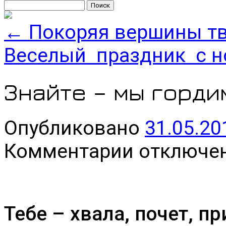
Найти:
←
Покоряя вершины тв
Веселый праздник с н
Знайте – мы горди
Опубликовано
31.05.20
к
Комментарии
отключе
записи
Знайте
–
мы
гордимся
вами,
Тебе – хвала, почет, п
ребята!