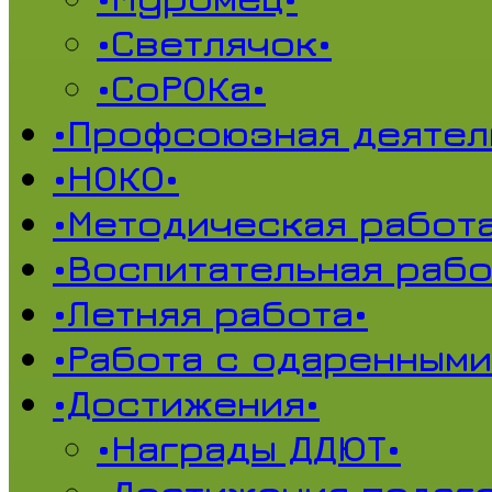
•Светлячок•
•СоРОКа•
•Профсоюзная деятел
•НОКО•
•Методическая работа
•Воспитательная рабо
•Летняя работа•
•Работа с одаренными
•Достижения•
•Награды ДДЮТ•