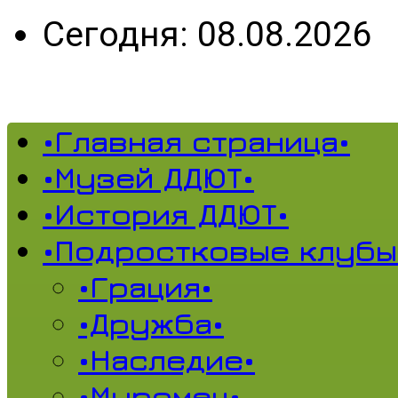
Сегодня: 08.08.2026
•Главная страница•
•Музей ДДЮТ•
•История ДДЮТ•
•Подростковые клубы
•Грация•
•Дружба•
•Наследие•
•Муромец•