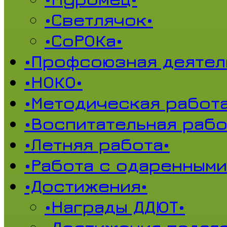
•Светлячок•
•СоРОКа•
•Профсоюзная деятел
•НОКО•
•Методическая работа
•Воспитательная рабо
•Летняя работа•
•Работа с одаренными
•Достижения•
•Награды ДДЮТ•