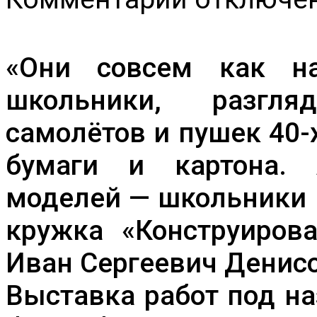
записи
ВЫСТАВКА
«БЫЛ
ГОРОД-
ФРОНТ,
«Они совсем как на
БЫЛА
БЛОКАДА»
школьники, разгл
самолётов и пушек 40-
бумаги и картона.
моделей — школьники 
кружка «Конструиров
Иван Сергеевич Денисо
Выставка работ под н