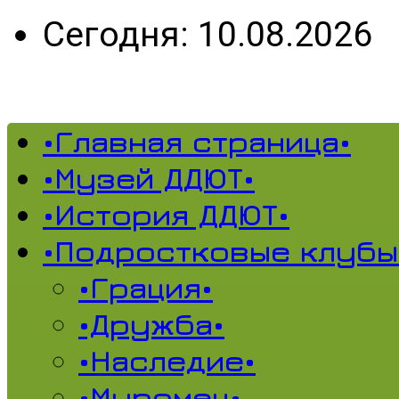
Сегодня: 10.08.2026
•Главная страница•
•Музей ДДЮТ•
•История ДДЮТ•
•Подростковые клубы
•Грация•
•Дружба•
•Наследие•
•Муромец•