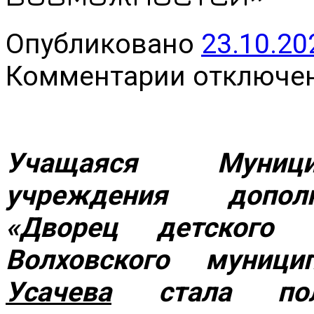
Опубликовано
23.10.20
к
Комментарии
отключе
записи
Всероссийский
конкурс
«Большая
перемена»
–
Учащаяся Муници
проект
президентской
учреждения дополн
платформы
«Россия
–
«Дворец детского (
страна
возможностей»
Волховского муниц
Усачева
стала полу