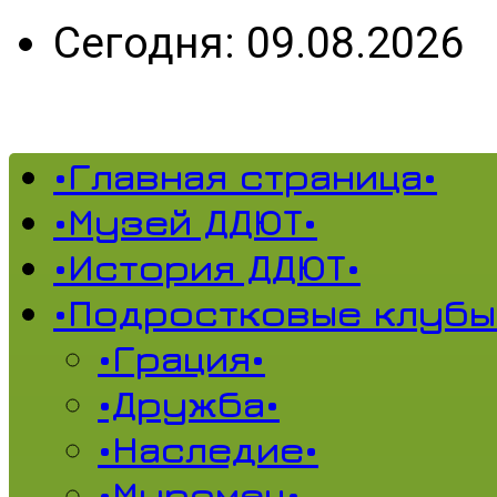
Сегодня: 09.08.2026
•Главная страница•
•Музей ДДЮТ•
•История ДДЮТ•
•Подростковые клубы
•Грация•
•Дружба•
•Наследие•
•Муромец•