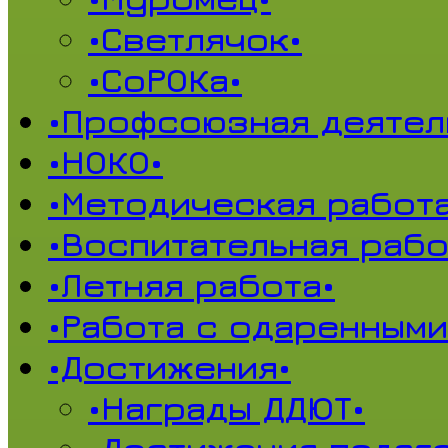
•Светлячок•
•СоРОКа•
•Профсоюзная деятел
•НОКО•
•Методическая работа
•Воспитательная рабо
•Летняя работа•
•Работа с одаренными
•Достижения•
•Награды ДДЮТ•