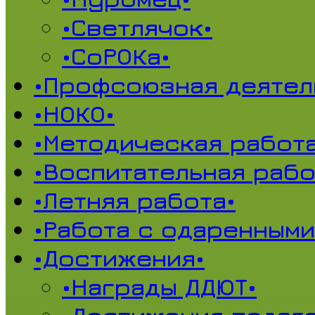
•Светлячок•
•СоРОКа•
•Профсоюзная деятел
•НОКО•
•Методическая работа
•Воспитательная рабо
•Летняя работа•
•Работа с одаренными
•Достижения•
•Награды ДДЮТ•