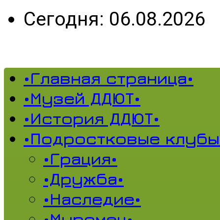
Сегодня: 06.08.2026
•Главная страница•
•Музей ДДЮТ•
•История ДДЮТ•
•Подростковые клубы
•Грация•
•Дружба•
•Наследие•
•Муромец•