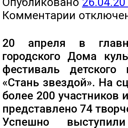
Опубликовано
26.04.20
к
Комментарии
отключе
записи
V
открытый
фестиваль
детского
20 апреля в главн
и
юношеского
городского Дома кул
творчества
«Стань
фестиваль детского 
звездой»
«Стань звездой». На с
более 200 участников 
представлено 74 творч
Успешно выступил