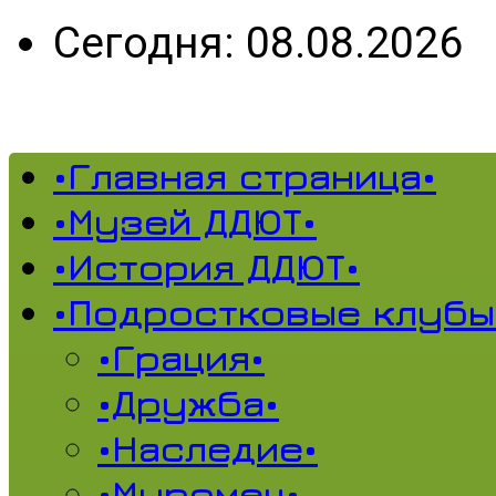
Сегодня: 08.08.2026
•Главная страница•
•Музей ДДЮТ•
•История ДДЮТ•
•Подростковые клубы
•Грация•
•Дружба•
•Наследие•
•Муромец•