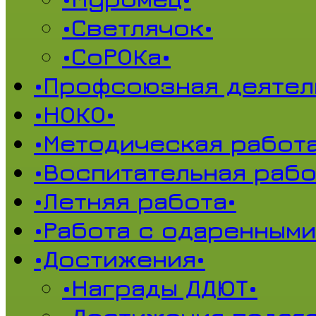
•Светлячок•
•СоРОКа•
•Профсоюзная деятел
•НОКО•
•Методическая работа
•Воспитательная рабо
•Летняя работа•
•Работа с одаренными
•Достижения•
•Награды ДДЮТ•