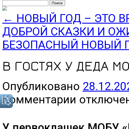
Найти:
←
НОВЫЙ ГОД – ЭТО В
ДОБРОЙ СКАЗКИ И ОЖ
БЕЗОПАСНЫЙ НОВЫЙ 
В ГОСТЯХ У ДЕДА М
Опубликовано
28.12.20
к
Комментарии
отключе
записи
В
ГОСТЯХ
У
ДЕДА
У первоклашек МОБУ 
МОРОЗА