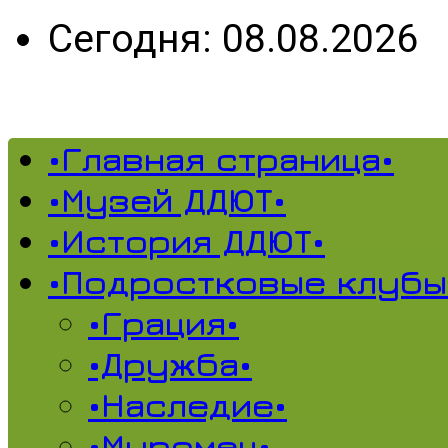
Сегодня: 08.08.2026
•Главная страница•
•Музей ДДЮТ•
•История ДДЮТ•
•Подростковые клубы
•Грация•
•Дружба•
•Наследие•
•Муромец•