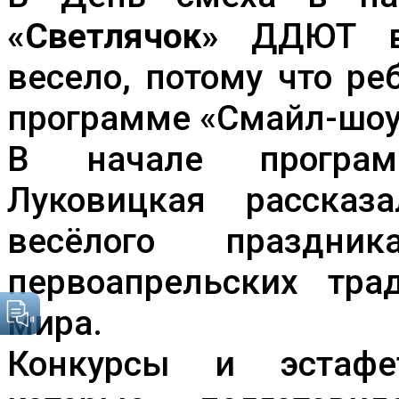
ДЛЯ
«Светлячок»
ДДЮТ в 
ВСЕХ!
весело, потому что ре
программе «Смайл-шоу 
В начале програм
Луковицкая рассказ
весёлого праздн
первоапрельских тра
мира.
Конкурсы и эстафе