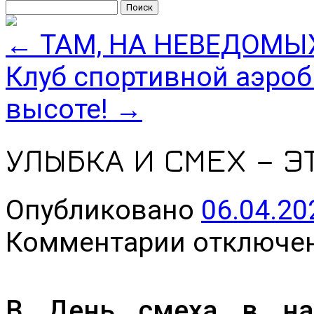
Найти:
←
ТАМ, НА НЕВЕДОМЫ
Клуб спортивной аэроб
высоте!
→
УЛЫБКА И СМЕХ – Э
Опубликовано
06.04.20
к
Комментарии
отключе
записи
УЛЫБКА
И
СМЕХ
–
В День смеха в на
ЭТО