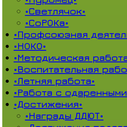
•Светлячок•
•СоРОКа•
•Профсоюзная деятел
•НОКО•
•Методическая работа
•Воспитательная рабо
•Летняя работа•
•Работа с одаренными
•Достижения•
•Награды ДДЮТ•