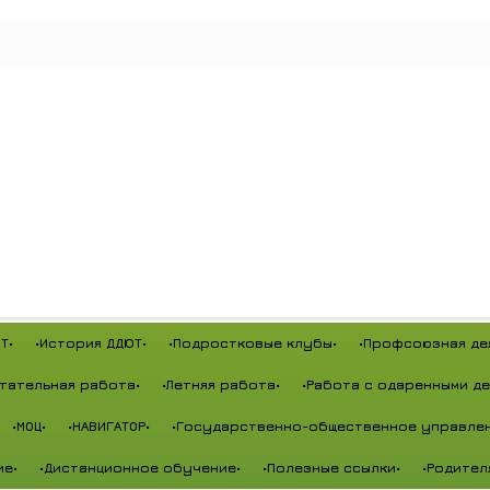
Т•
•История ДДЮТ•
•Подростковые клубы•
•Профсоюзная де
тательная работа•
•Летняя работа•
•Работа с одаренными де
•МОЦ•
•НАВИГАТОР•
•Государственно-общественное управлен
ие•
•Дистанционное обучение•
•Полезные ссылки•
•Родител