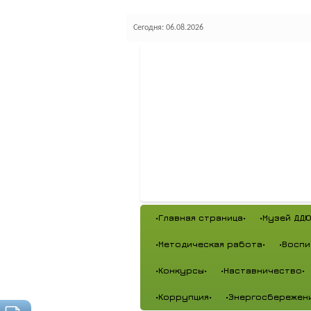
Сегодня: 06.08.2026
•Главная страница•
•Музей ДДЮ
•Методическая работа•
•Воспи
•Конкурсы•
•Наставничество•
•Коррупция•
•Энергосбережен