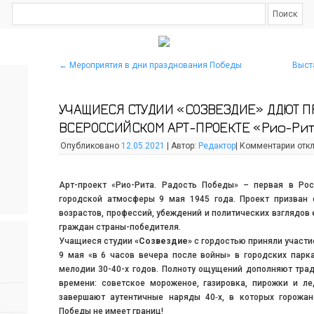
←
Мероприятия в дни празднования Победы
Выст
УЧАЩИЕСЯ СТУДИИ «СОЗВЕЗДИЕ» ДДЮТ П
ВСЕРОССИЙСКОМ АРТ-ПРОЕКТЕ «Рио-Рит
Опубликовано
12.05.2021
|
Автор:
Редактор
|
Комментарии
отк
Арт-проект «Рио-Рита. Радость Победы» – первая в Рос
городской атмосферы 9 мая 1945 года. Проект призван 
возрастов, профессий, убеждений и политических взглядо
граждан страны-победителя.
Учащиеся студии
«Созвездие»
с гордостью приняли участие
9 мая «в 6 часов вечера после войны» в городских парк
мелодии 30-40-х годов. Полноту ощущений дополняют тра
времени: советское мороженое, газировка, пирожки и л
завершают аутентичные наряды 40‑х, в которых горожа
Победы не имеет границ!