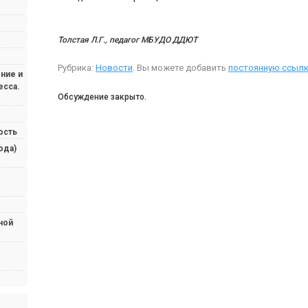
Толстая Л.Г., педагог МБУДО ДДЮТ
Рубрика:
Новости
. Вы можете добавить
постоянную ссылк
ние и
есса.
Обсуждение закрыто.
ость
ода)
ной