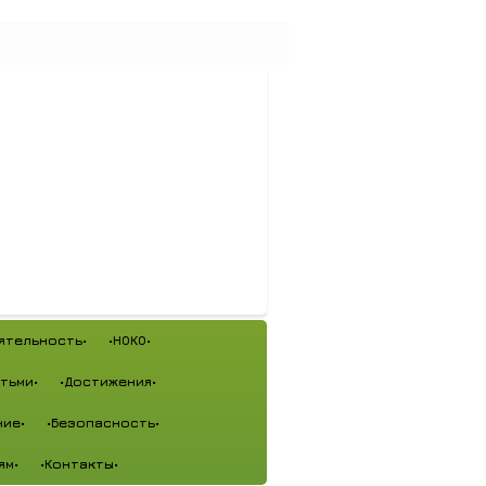
ятельность•
•НОКО•
тьми•
•Достижения•
ие•
•Безопасность•
ям•
•Контакты•