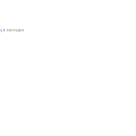
у
в закладки.