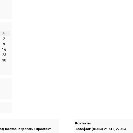
Вс
2
9
16
23
30
Контакты:
род Волхов, Кировский проспект,
Телефон:
(81363) 23-511, 27-303