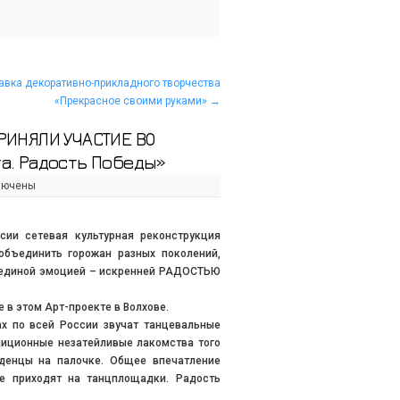
авка декоративно-прикладного творчества
«Прекрасное своими руками»
→
РИНЯЛИ УЧАСТИЕ ВО
а. Радость Победы»
лючены
сии сетевая культурная реконструкция
объединить горожан разных поколений,
в единой эмоцией – искренней РАДОСТЬЮ
 в этом Арт-проекте в Волхове.
ах по всей России звучат танцевальные
диционные незатейливые лакомства того
еденцы на палочке. Общее впечатление
не приходят на танцплощадки. Радость