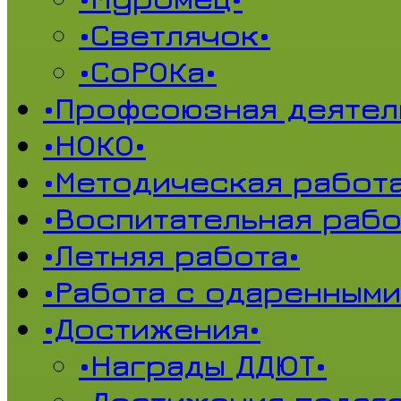
•Светлячок•
•СоРОКа•
•Профсоюзная деятел
•НОКО•
•Методическая работа
•Воспитательная рабо
•Летняя работа•
•Работа с одаренными
•Достижения•
•Награды ДДЮТ•