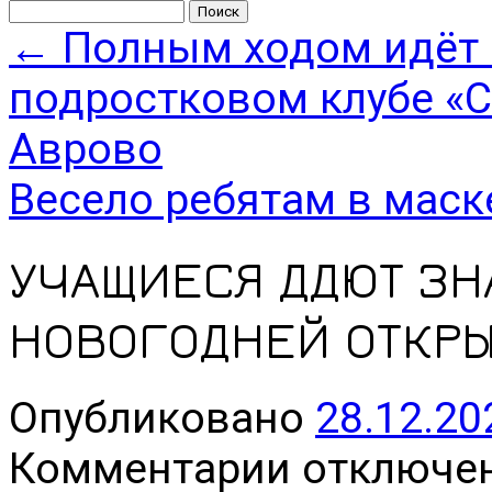
Найти:
←
Полным ходом идёт п
подростковом клубе «
Аврово
Весело ребятам в маск
УЧАЩИЕСЯ ДДЮТ ЗН
НОВОГОДНЕЙ ОТКР
Опубликовано
28.12.20
к
Комментарии
отключе
записи