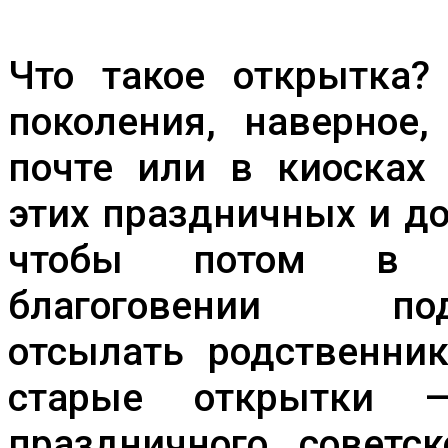
УЧАЩИЕСЯ
ДДЮТ
ЗНАКОМЯТСЯ
С
Что такое открытка?
ИСТОРИЕЙ
НОВОГОДНЕЙ
поколения, наверное,
ОТКРЫТКИ
почте или в киосках
этих праздничных и д
чтобы потом в к
благоговении 
отсылать родственни
старые открытки 
праздничного советс