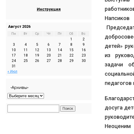
работнико
Инструкция
Напсиков
Председат
Август 2026
Пн
Вт
Ср
Чт
Пт
Сб
Вс
добросове
1
2
3
4
5
6
7
8
9
детей» ру
10
11
12
13
14
15
16
из руков
17
18
19
20
21
22
23
24
25
26
27
28
29
30
задачи о
31
« Июл
социальн
педагогов
•Архивы•
Благодар
досуга де
руководит
Неоценим