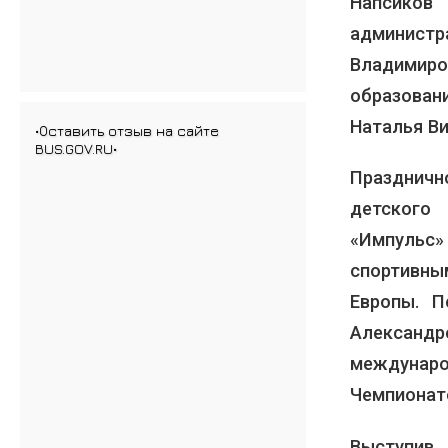
Напсико
администр
Владимир
образован
Наталья В
•Оставить отзыв на сайте
BUS.GOV.RU•
Праздничн
детского
«Импульс
спортивны
Европы. П
Алексан
междунаро
Чемпионато
Выступив