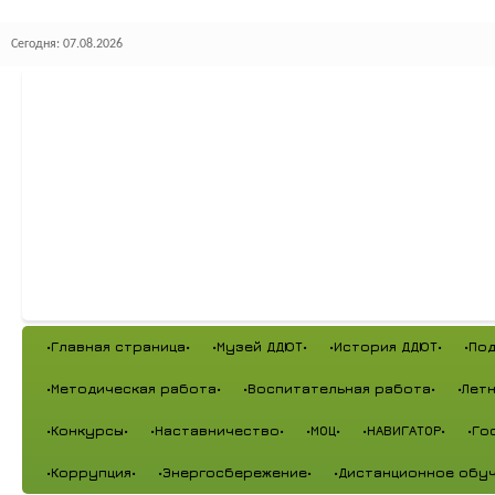
Сегодня: 07.08.2026
•Главная страница•
•Музей ДДЮТ•
•История ДДЮТ•
•По
•Методическая работа•
•Воспитательная работа•
•Лет
•Конкурсы•
•Наставничество•
•МОЦ•
•НАВИГАТОР•
•Го
•Коррупция•
•Энергосбережение•
•Дистанционное обуч