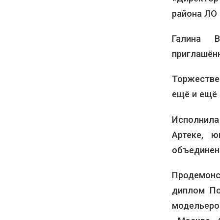
района ЛО 
Галина В
приглашён
Торжестве
ещё и ещё 
Исполнила
Артеке, 
объединен
Продемон
диплом По
модельер