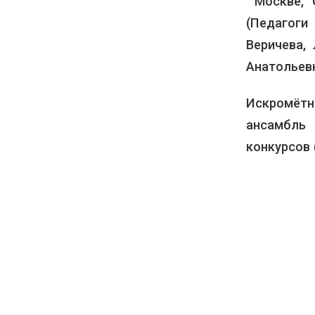
Москве, 
(Педагог
Веричева,
Анатольевн
Искромёт
ансамбль
конкурсов 