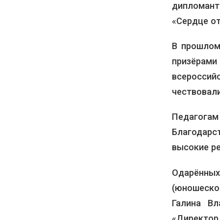
дипломант
«Сердце о
В прошлом
призёрами
всероссий
чествовали
Педагога
Благодарс
высокие ре
Одарённы
(юношеско
Галина В
«Директор