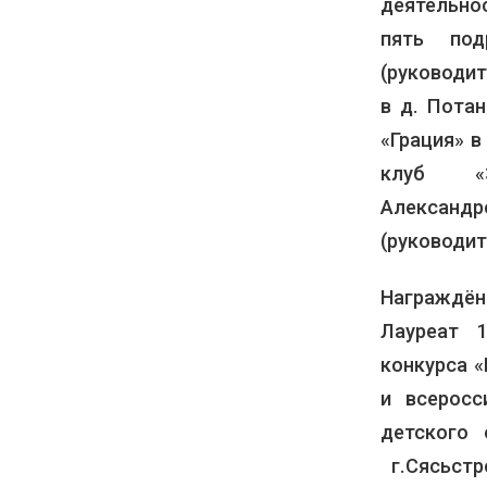
деятельно
пять под
(руководи
в д. Пота
«Грация» в
клуб «За
Александ
(руководит
Награждён
Лауреат 
конкурса «
и всеросс
детского 
г.Сясьстр