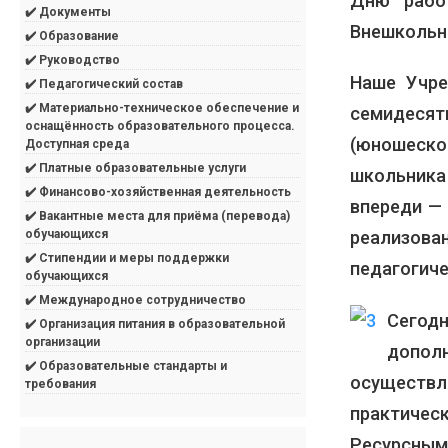
Дню рабо
✔️ Документы
Внешкольн
✔️ Образование
✔️ Руководство
Наше Учре
✔️ Педагогический состав
✔️ Материально-техническое обеспечение и
семидеся
оснащённость образовательного процесса.
(юношеск
Доступная среда
✔️ Платные образовательные услуги
школьника 
✔️ Финансово-хозяйственная деятельность
впереди —
✔️ Вакантные места для приёма (перевода)
реализо
обучающихся
✔️ Стипендии и меры поддержки
педагогиче
обучающихся
✔️ Международное сотрудничество
Сего
✔️ Организация питания в образовательной
организации
дополн
✔️ Образовательные стандарты и
осуществ
требования
практичес
Ресурсн