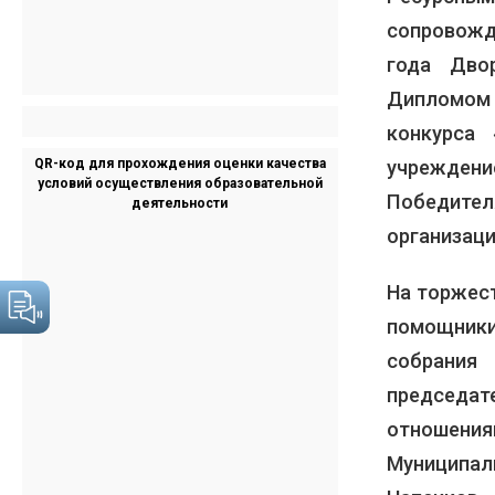
сопровожд
года Дво
Дипломом
конкурса
учрежден
QR-код для прохождения оценки качества
условий осуществления образовательной
Победител
деятельности
организаци
На торжест
помощник
собрания 
председа
отношения
Муниципал