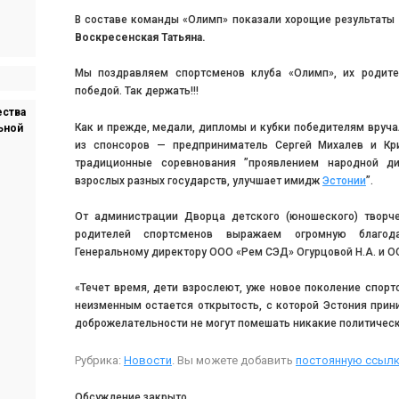
В составе команды «Олимп» показали хорощие результаты
Воскресенская Татьяна.
Мы поздравляем спортсменов клуба «Олимп», их родите
победой. Так держать!!!
ества
Как и прежде, медали, дипломы и кубки победителям вруч
ьной
из спонсоров — предприниматель Сергей Михалев и Кри
традиционные соревнования ”проявлением народной ди
взрослых разных государств, улучшает имидж
Эстонии
”.
От администрации Дворца детского (юношеского) творче
родителей спортсменов выражаем огромную благод
Генеральному директору ООО «Рем СЭД» Огурцовой Н.А. и ОО
«Течет время, дети взрослеют, уже новое поколение спортс
неизменным остается открытость, с которой Эстония прин
доброжелательности не могут помешать никакие политичес
Рубрика:
Новости
. Вы можете добавить
постоянную ссылк
Обсуждение закрыто.