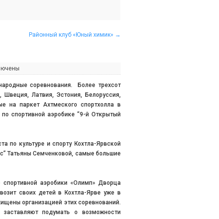
Районный клуб «Юный химик»
→
лючены
народные соревнования. Более трехсот
 Швеция, Латвия, Эстония, Белоруссия,
ые на паркет Ахтмеского спортхолла в
 по спортивной аэробике ”9-й Открытый
та по культуре и спорту Кохтла-Ярвской
кс” Татьяны Семченковой, самые большие
 спортивной аэробики «Олимп» Дворца
ивозит своих детей в Кохтла-Ярве уже в
хищены организацией этих соревнований.
 заставляют подумать о возможности