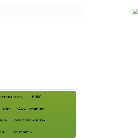
ятельность•
•НОКО•
тьми•
•Достижения•
ие•
•Безопасность•
ям•
•Контакты•