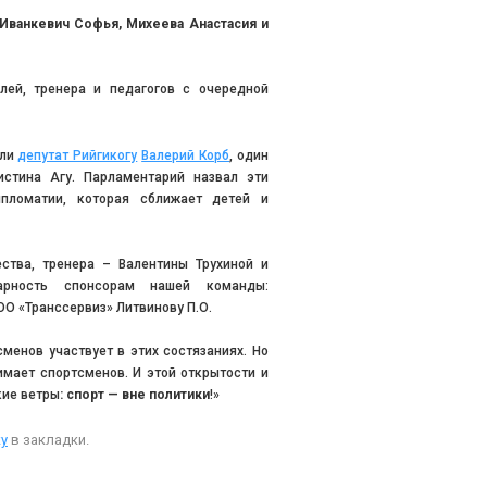
Иванкевич Софья, Михеева Анастасия и
лей, тренера и педагогов с очередной
али
депутат Рийгикогу
Валерий Корб
, один
стина Агу. Парламентарий назвал эти
пломатии, которая сближает детей и
ства, тренера – Валентины Трухиной и
арность спонсорам нашей команды:
О «Транссервиз» Литвинову П.О.
менов участвует в этих состязаниях. Но
имает спортсменов. И этой открытости и
кие ветры
: спорт — вне политики
!»
у
в закладки.