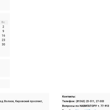
Вс
2
9
16
23
30
Контакты:
род Волхов, Кировский проспект,
Телефон:
(81363) 23-511, 27-303
Вопросы по
НАВИГАТОРУ т. 77-913