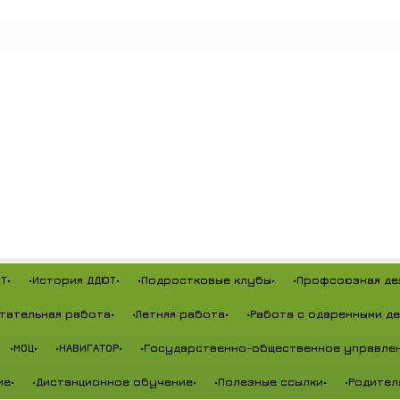
Т•
•История ДДЮТ•
•Подростковые клубы•
•Профсоюзная де
тательная работа•
•Летняя работа•
•Работа с одаренными де
•МОЦ•
•НАВИГАТОР•
•Государственно-общественное управлен
ие•
•Дистанционное обучение•
•Полезные ссылки•
•Родител