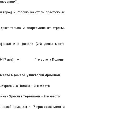
внованиях”.
й город и Россию на столь престижных
адают только
2 спортсмена от страны,
финал) и в финале (2-й день) места
ушек (15-17 лет) —
1 место
у
Полины
е место
в финале у
Виктории Ирихиной
, Курочкина Полина – 3-е место
ина и Ярослав Терентьев – 2-е место
ов нашей команды
– 7 призовых мест и