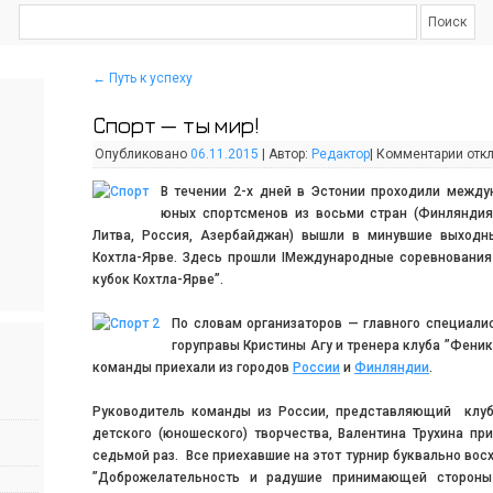
←
Путь к успеху
Спорт — ты мир!
Опубликовано
06.11.2015
|
Автор:
Редактор
|
Комментарии
отк
В течении 2-х дней в Эстонии проходили между
юных спортсменов из восьми стран (Финляндия,
Литва, Россия, Азербайджан) вышли в минувшие выходн
Кохтла-Ярве. Здесь прошли IМеждународные соревнования
кубок Кохтла-Ярве”.
По словам организаторов — главного специалис
горуправы Кристины Агу и тренера клуба ”Фени
команды приехали из городов
России
и
Финляндии
.
Руководитель команды из России, представляющий клуб
детского (юношеского) творчества, Валентина Трухина пр
седьмой раз. Все приехавшие на этот турнир буквально вос
”Доброжелательность и радушие принимающей стороны