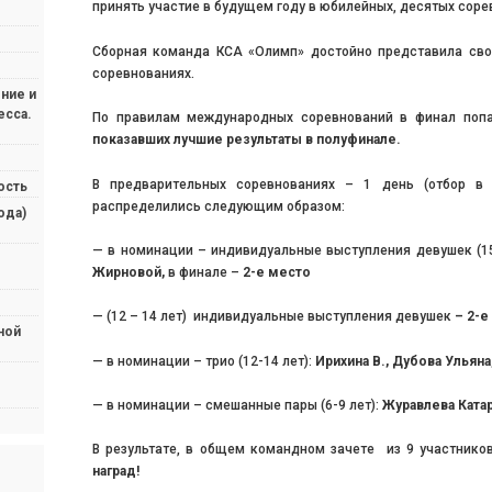
принять участие в будущем году в юбилейных, десятых соре
Сборная команда КСА «Олимп» достойно представила сво
соревнованиях.
ние и
есса.
По правилам международных соревнований в финал поп
показавших лучшие результаты в полуфинале.
В предварительных соревнованиях – 1 день (отбор в 
ость
распределились следующим образом:
ода)
— в номинации – индивидуальные выступления дев
Жирновой,
в финале –
2-е место
— (12 – 14 лет) индивидуальные выступления девушек
– 2-
ной
— в номинации – трио (12-14 лет):
Ирихина В., Дубова Ульяна
— в номинации – смешанные пары (6-9 лет):
Журавлева Катар
В результате, в общем командном зачете из 9 участник
наград!