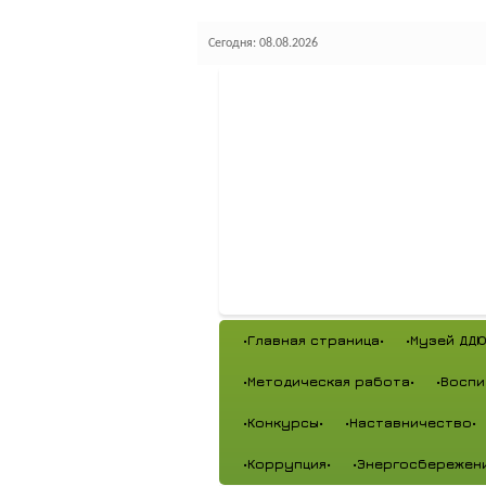
Сегодня: 08.08.2026
•Главная страница•
•Музей ДДЮ
•Методическая работа•
•Воспи
•Конкурсы•
•Наставничество•
•Коррупция•
•Энергосбережен