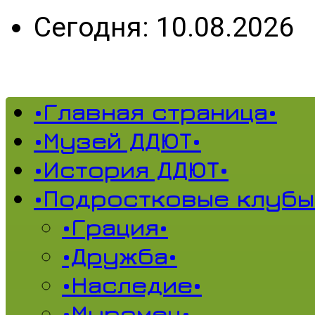
Сегодня: 10.08.2026
•Главная страница•
•Музей ДДЮТ•
•История ДДЮТ•
•Подростковые клубы
•Грация•
•Дружба•
•Наследие•
•Муромец•