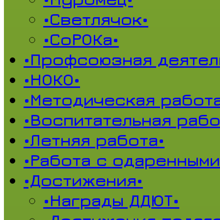
•Светлячок•
•СоРОКа•
•Профсоюзная деятел
•НОКО•
•Методическая работа
•Воспитательная рабо
•Летняя работа•
•Работа с одаренными
•Достижения•
•Награды ДДЮТ•