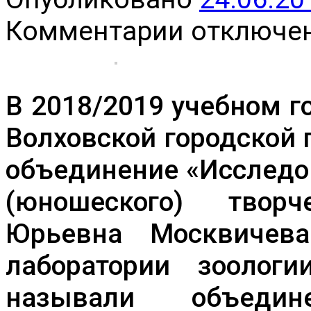
к
Комментарии
отключе
записи
Спасибо
за
новые
знания
В 2018/2019 учебном г
и
положительные
эмоции!
Волховской городской
объединение «Исследо
(юношеского) твор
Юрьевна Москвичев
лаборатории зоологи
называли объедин