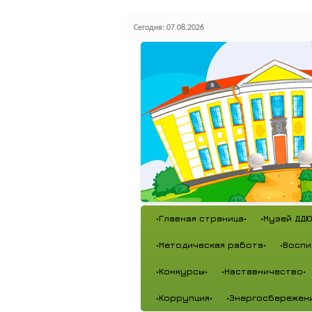
Сегодня: 07.08.2026
•Главная страница•
•Музей ДДЮ
•Методическая работа•
•Воспи
•Конкурсы•
•Наставничество•
•Коррупция•
•Энергосбережен