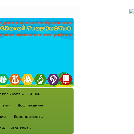
ятельность•
•НОКО•
тьми•
•Достижения•
ие•
•Безопасность•
ям•
•Контакты•