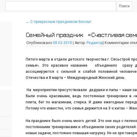
←
С прекрасным праздником Весны!
Семейный праздник «Счастливая сем
Опубликовано
08.03.2018
|
Автор:
Редактор
|
Комментарии
отк
Пятого марта в отделе детского творчества г. Сясьстрой п
семья». Это красивое название объединило сразу дв
ассоциируются с сильной и слабой половиной человеч
Отечества и 8 марта – Международный Женский день.
На мероприятии присутствовали дедушки и папы – наши з
были очень красивыми, ведь постоянные тренировки в «ж
плита, бег по магазинам, стирка. И даже ежегодные пере
Потому что известно, что семья держится на 3-х китах – Ж
На празднике было очень много детей. Это они еще с пелен
постоянными тренировками и объединили своих родителей 
новые задачи, постоянно повышая нагрузку. Но не зря говорят