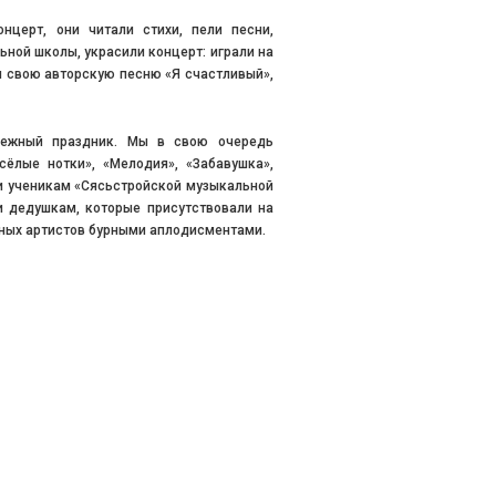
нцерт, они читали стихи, пели песни,
ной школы, украсили концерт: играли на
л свою авторскую песню «Я счастливый»,
нежный праздник. Мы в свою очередь
ёлые нотки», «Мелодия», «Забавушка»,
и ученикам «Сясьстройской музыкальной
и дедушкам, которые присутствовали на
ных артистов бурными аплодисментами.