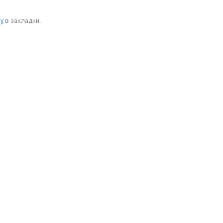
у
в закладки.