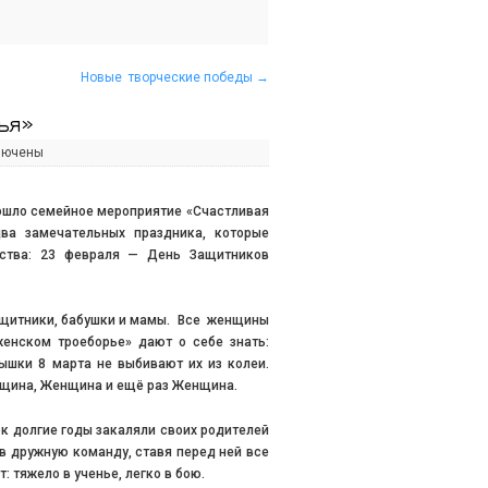
Новые творческие победы
→
ья»
лючены
рошло семейное мероприятие «Счастливая
а замечательных праздника, которые
ества: 23 февраля — День Защитников
ащитники, бабушки и мамы. Все женщины
енском троеборье» дают о себе знать:
дышки 8 марта не выбивают их из колеи.
енщина, Женщина и ещё раз Женщина.
ок долгие годы закаляли своих родителей
в дружную команду, ставя перед ней все
: тяжело в ученье, легко в бою.