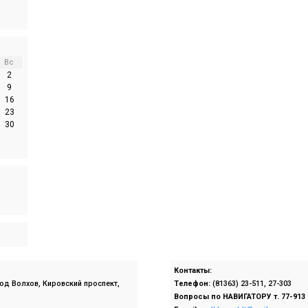
Вс
2
9
16
23
30
Контакты:
род Волхов, Кировский проспект,
Телефон:
(81363) 23-511, 27-303
Вопросы по
НАВИГАТОРУ т. 77-913