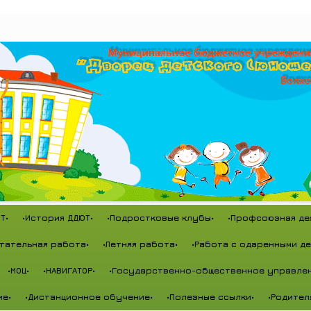
Т•
•История ДДЮТ•
•Подростковые клубы•
•Профсоюзная де
тательная работа•
•Летняя работа•
•Работа с одаренными де
•МОЦ•
•НАВИГАТОР•
•Государственно-общественное управлен
ие•
•Дистанционное обучение•
•Полезные ссылки•
•Родител