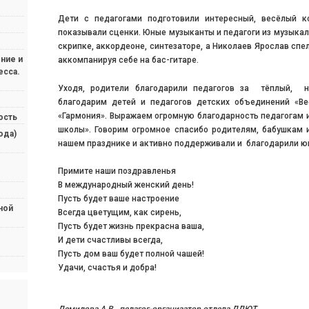
Дети с педагогами подготовили интересный, весёлый ко
показывали сценки. Юные музыканты и педагоги из музыкаль
скрипке, аккордеоне, синтезаторе, а Николаев Ярослав спе
ние и
аккомпанируя себе на бас-гитаре.
есса.
Уходя, родители благодарили педагогов за тёплый, 
благодарим детей и педагогов детских объединений «Вес
«Гармония». Выражаем огромную благодарность педагогам 
ость
школы». Говорим огромное спасибо родителям, бабушкам 
ода)
нашем празднике и активно поддерживали и благодарили ю
Примите наши поздравленья
В международный женский день!
Пусть будет ваше настроение
ной
Всегда цветущим, как сирень,
Пусть будет жизнь прекрасна ваша,
И дети счастливы всегда,
Пусть дом ваш будет полной чашей!
Удачи, счастья и добра!