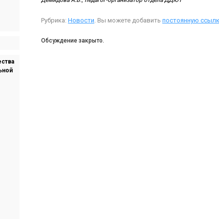
Демидова А.В.,
педагог-организатор отдела ДДЮТ
Рубрика:
Новости
. Вы можете добавить
постоянную ссылк
Обсуждение закрыто.
ества
ьной