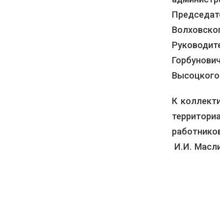
Председа
Волховск
Руководи
Горбунов
Высоцкого
К коллект
территори
работнико
И.И. Масли