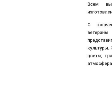
Всем вы
изготовле
С творче
ветеран
представ
культуры. 
цветы, гр
атмосфера