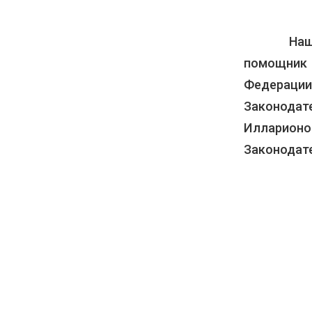
Наше учр
помощни
Федерации
Законода
Илларио
Законодате