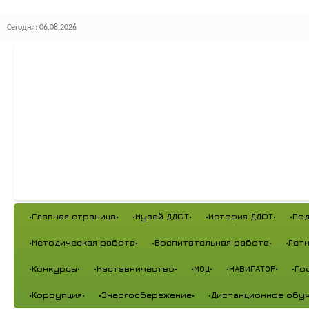
Сегодня: 06.08.2026
•Главная страница•
•Музей ДДЮТ•
•История ДДЮТ•
•По
•Методическая работа•
•Воспитательная работа•
•Лет
•Конкурсы•
•Наставничество•
•МОЦ•
•НАВИГАТОР•
•Го
•Коррупция•
•Энергосбережение•
•Дистанционное обуч