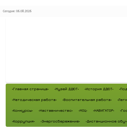
Сегодня: 06.08.2026
•Главная страница•
•Музей ДДЮТ•
•История ДДЮТ•
•По
•Методическая работа•
•Воспитательная работа•
•Лет
•Конкурсы•
•Наставничество•
•МОЦ•
•НАВИГАТОР•
•Го
•Коррупция•
•Энергосбережение•
•Дистанционное обуч