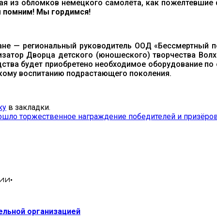
ная из обломков немецкого самолёта, как пожелтевшие
 помним! Мы гордимся!
ане — региональный руководитель ООД «Бессмертный п
низатор Дворца детского (юношеского) творчества Вол
редства будет приобретено необходимое оборудование 
скому воспитанию подрастающего поколения.
ку
в закладки.
ошло торжественное награждение победителей и призёро
ии•
тельной организацией