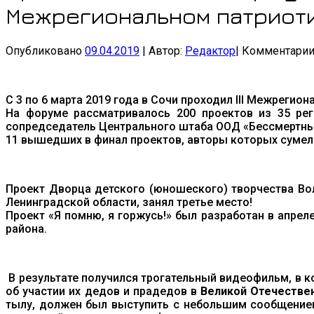
Межрегиональном патриот
Опубликовано
09.04.2019
|
Автор:
Редактор
|
Комментари
С 3 по 6 марта 2019 года в Сочи проходил III Межреги
На форуме рассматривалось 200 проектов из 35 рег
сопредседатель Центрального штаба ООД «Бессмертный
11 вышедших в финал проектов, авторы которых сумели
Проект Дворца детского (юношеского) творчества Во
Ленинградской области, занял третье место!
Проект «Я помню, я горжусь!» был разработан в апре
района.
В результате получился трогательный видеофильм, в 
об участии их дедов и прадедов в
Великой Отечестве
тылу, должен был выступить с небольшим сообщением 