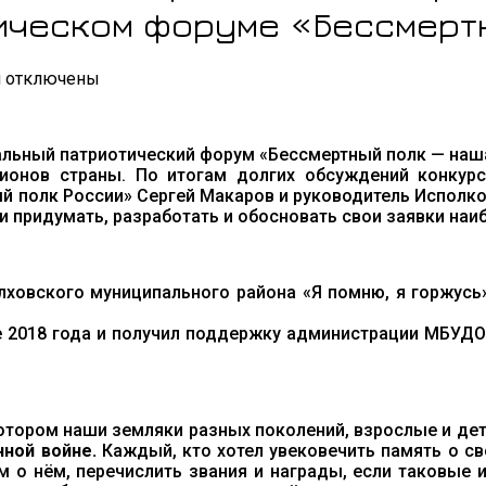
ическом форуме «Бессмертн
к
и
отключены
записи
Проект
«Я
ональный патриотический форум «Бессмертный полк — наш
помню,
ионов страны. По итогам долгих обсуждений конкур
я
 полк России» Сергей Макаров и руководитель Исполко
горжусь!»
 придумать, разработать и обосновать свои заявки наи
ДДЮТ
представил
наш
регион на
лховского муниципального района «Я помню, я горжусь
III
Межрегиональном
ле 2018 года и получил поддержку администрации МБУ
патриотическом
форуме
«Бессмертный
полк
—
котором наши земляки разных поколений, взрослые и де
наша
нной войне
.
Каждый, кто хотел увековечить память о с
Победа»
о нём, перечислить звания и награды, если таковые и