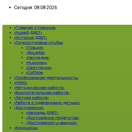
Сегодня: 08.08.2026
•Главная страница•
•Музей ДДЮТ•
•История ДДЮТ•
•Подростковые клубы•
•Грация•
•Дружба•
•Наследие•
•Муромец•
•Светлячок•
•СоРОКа•
•Профсоюзная деятельность•
•НОКО•
•Методическая работа•
•Воспитательная работа•
•Летняя работа•
•Работа с одаренными детьми•
•Достижения•
•Награды ДДЮТ•
•Достижения педагогов•
•Достижения учащихся•
•Конкурсы•