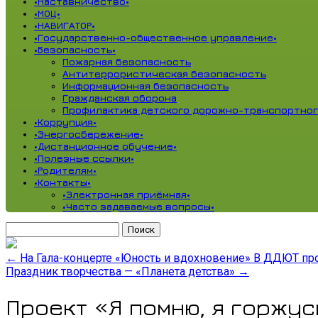
•Наставничество•
•МОЦ•
•НАВИГАТОР•
•Государственно-общественное управление•
•Безопасность•
Пожарная безопасность
Антитеррористическая безопасность
Информационная безопасность
Гражданская оборона
Профилактика детского дорожно-транспортног
•Коррупция•
•Энергосбережение•
•Дистанционное обучение•
•Полезные ссылки•
•Родителям•
•Контакты•
•Электронная приёмная•
•Часто задаваемые вопросы•
Найти:
←
На Гала-концерте «Юность и вдохновение» В ДДЮТ пр
Праздник творчества — «Планета детства»
→
Проект «Я помню, я горжусь