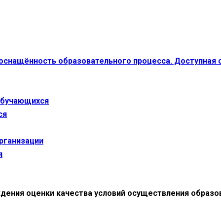
 оснащённость образовательного процесса. Доступная 
 обучающихся
ся
организации
я
дения оценки качества условий осуществления образо