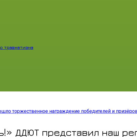
о травматизма
ошло торжественное награждение победителей и призёро
!» ДДЮТ представил наш реги