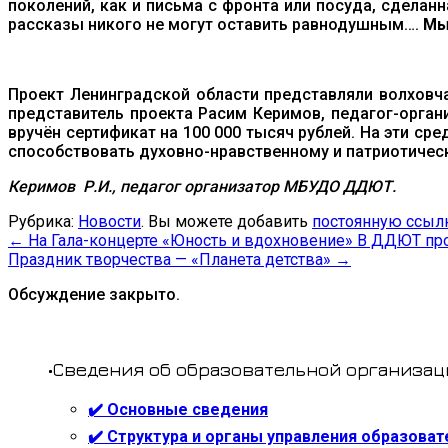
поколений, как и письма с фронта или посуда, сделан
рассказы никого не могут оставить равнодушным….
Мы
Проект Ленинградской области представляли волховч
представитель проекта Расим Керимов, педагог-орга
вручён сертификат на 100 000 тысяч рублей. На эти с
способствовать духовно-нравственному и патриотиче
Керимов Р.И.,
педагог организатор МБУДО ДДЮТ.
Рубрика:
Новости
. Вы можете добавить
постоянную ссыл
←
На Гала-концерте «Юность и вдохновение» В ДДЮТ пр
Праздник творчества — «Планета детства»
→
Обсуждение закрыто.
•Сведения об образовательной организац
✔️ Основные сведения
✔️ Структура и органы управления образова