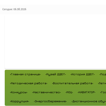
Сегодня: 06.08.2026
•Главная страница•
•Музей ДДЮТ•
•История ДДЮТ•
•По
•Методическая работа•
•Воспитательная работа•
•Лет
•Конкурсы•
•Наставничество•
•МОЦ•
•НАВИГАТОР•
•Го
•Коррупция•
•Энергосбережение•
•Дистанционное обуч