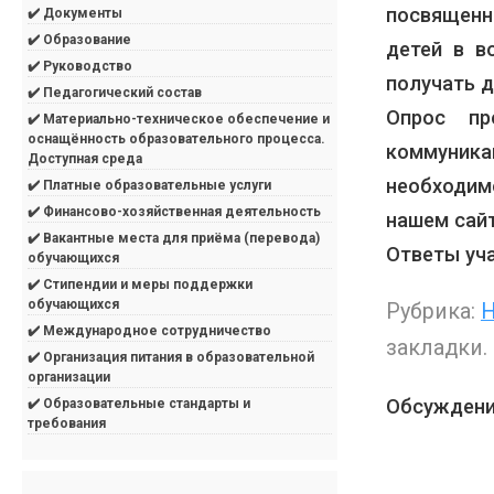
посвященн
✔️ Документы
✔️ Образование
детей в в
✔️ Руководство
получать 
✔️ Педагогический состав
Опрос пр
✔️ Материально-техническое обеспечение и
оснащённость образовательного процесса.
коммуника
Доступная среда
необходим
✔️ Платные образовательные услуги
✔️ Финансово-хозяйственная деятельность
нашем сай
✔️ Вакантные места для приёма (перевода)
Ответы уч
обучающихся
✔️ Стипендии и меры поддержки
обучающихся
Рубрика:
Н
✔️ Международное сотрудничество
закладки.
✔️ Организация питания в образовательной
организации
Обсуждени
✔️ Образовательные стандарты и
требования