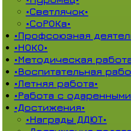
•Светлячок•
•СоРОКа•
•Профсоюзная деятел
•НОКО•
•Методическая работа
•Воспитательная рабо
•Летняя работа•
•Работа с одаренными
•Достижения•
•Награды ДДЮТ•