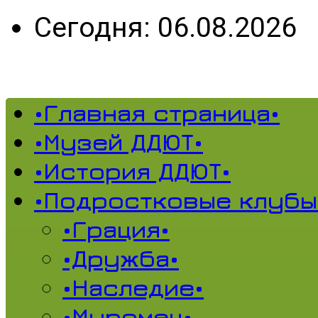
Сегодня: 06.08.2026
•Главная страница•
•Музей ДДЮТ•
•История ДДЮТ•
•Подростковые клубы
•Грация•
•Дружба•
•Наследие•
•Муромец•