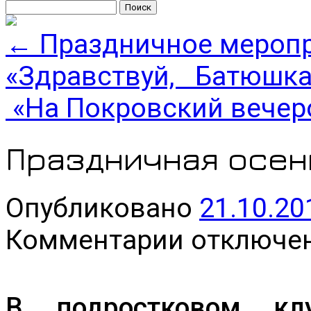
Найти:
←
Праздничное меропр
«Здравствуй, Батюшка
«На Покровский вечеро
Праздничная осен
Опубликовано
21.10.20
к
Комментарии
отключе
записи
Праздничная
осень
в
Аврово
В подростковом кл