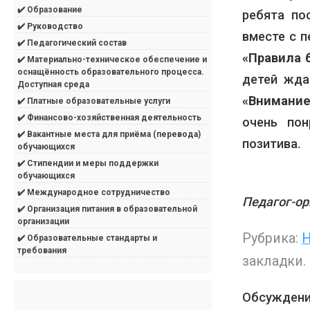
✔️ Образование
ребята по
✔️ Руководство
вместе с п
✔️ Педагогический состав
«Правила 
✔️ Материально-техническое обеспечение и
оснащённость образовательного процесса.
детей жд
Доступная среда
«Внимание
✔️ Платные образовательные услуги
✔️ Финансово-хозяйственная деятельность
очень пон
✔️ Вакантные места для приёма (перевода)
позитива.
обучающихся
✔️ Стипендии и меры поддержки
обучающихся
✔️ Международное сотрудничество
Педагог-о
✔️ Организация питания в образовательной
организации
Рубрика:
Н
✔️ Образовательные стандарты и
требования
закладки.
Обсуждени