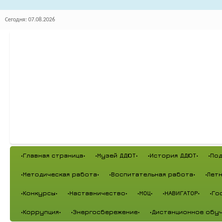
Сегодня: 07.08.2026
•Главная страница•
•Музей ДДЮТ•
•История ДДЮТ•
•По
•Методическая работа•
•Воспитательная работа•
•Лет
•Конкурсы•
•Наставничество•
•МОЦ•
•НАВИГАТОР•
•Го
•Коррупция•
•Энергосбережение•
•Дистанционное обуч