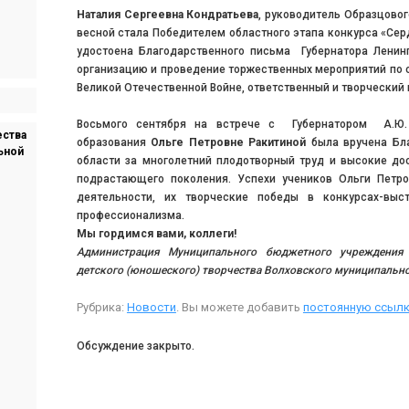
Наталия Сергеевна Кондратьева
, руководитель Образцовог
весной стала Победителем областного этапа конкурса «Сер
удостоена Благодарственного письма Губернатора Ленин
организацию и проведение торжественных мероприятий по 
Великой Отечественной Войне, ответственный и творческий 
Восьмого сентября на встрече с Губернатором А.Ю. 
ества
образования
Ольге Петровне Ракитиной
была вручена Бл
ьной
области за многолетний плодотворный труд и высокие до
подрастающего поколения. Успехи учеников Ольги Петр
деятельности, их творческие победы в конкурсах-вы
профессионализма.
Мы гордимся вами, коллеги!
Администрация
Муниципального бюджетного учреждени
детского (юношеского) творчества
Волховского муниципально
Рубрика:
Новости
. Вы можете добавить
постоянную ссылк
Обсуждение закрыто.