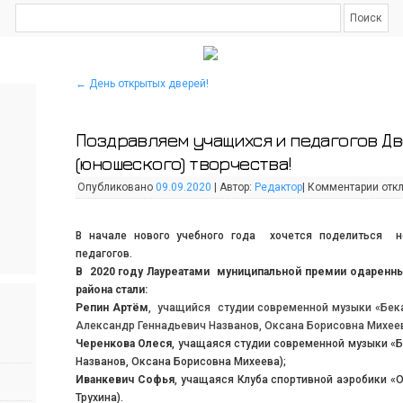
←
День открытых дверей!
Поздравляем учащихся и педагогов Д
(юношеского) творчества!
Опубликовано
09.09.2020
|
Автор:
Редактор
|
Комментарии
отк
В начале нового учебного года хочется поделиться н
педагогов.
В 2020 году Лауреатами муниципальной премии одаренн
района стали:
Репин Артём
, учащийся студии современной музыки «Бека
Александр Геннадьевич Названов, Оксана Борисовна Михеев
Черенкова Олеся
, учащаяся студии современной музыки «
Названов, Оксана Борисовна Михеева);
Иванкевич Софья
, учащаяся Клуба спортивной аэробики «
Трухина).