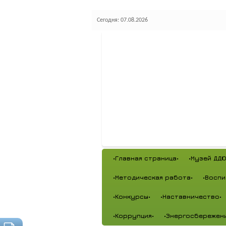
Сегодня: 07.08.2026
•Главная страница•
•Музей ДДЮ
•Методическая работа•
•Воспи
•Конкурсы•
•Наставничество•
•Коррупция•
•Энергосбережен