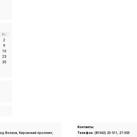
Вс
2
9
16
23
30
Контакты:
род Волхов, Кировский проспект,
Телефон:
(81363) 23-511, 27-303