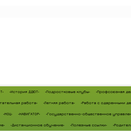
Т•
•История ДДЮТ•
•Подростковые клубы•
•Профсоюзная де
тательная работа•
•Летняя работа•
•Работа с одаренными де
•МОЦ•
•НАВИГАТОР•
•Государственно-общественное управлен
ие•
•Дистанционное обучение•
•Полезные ссылки•
•Родител