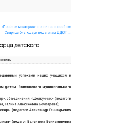
«Посёлок мастеров» появился в посёлке
Свирица благодаря педагогам ДДЮТ
→
ворца детского
лючены
едавними успехами наших учащихся и
ым детям Волховского муниципального
р», объединения «Щелкунчик» (педагоги
а, Галина Алексеевна Бочкарева);
Бекар» (педагоги Александр Геннадьевич
Олимп» (педагог Валентина Вениаминовна