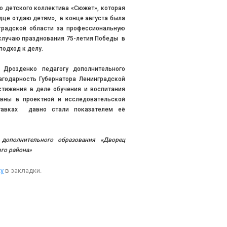
о детского коллектива «Сюжет», которая
дце отдаю детям», в конце августа была
градской области за профессиональную
случаю празднования 75-летия Победы в
подход к делу.
Дрозденко педагогу дополнительного
агодарность Губернатора Ленинградской
стижения в деле обучения и воспитания
овны в проектной и исследовательской
ставках давно стали показателем её
я
дополнительного образования
«Дворец
го района»
у
в закладки.