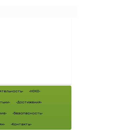
ятельность•
•НОКО•
тьми•
•Достижения•
ие•
•Безопасность•
ям•
•Контакты•