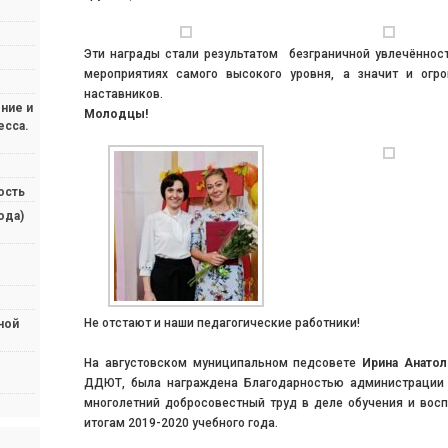
Эти награды стали результатом безграничной увлечённос
мероприятиях самого высокого уровня, а значит и огр
наставников.
ние и
Молодцы!
есса.
ость
ода)
Не отстают и наши педагогические работники!
ной
На августовском муниципальном педсовете
Ирина Анатол
ДДЮТ, была награждена Благодарностью администрации 
многолетний добросовестный труд в деле обучения и вос
итогам 2019-2020 учебного года.