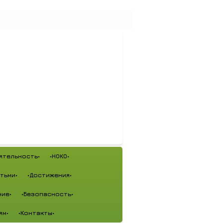
ятельность•
•НОКО•
тьми•
•Достижения•
ие•
•Безопасность•
ям•
•Контакты•