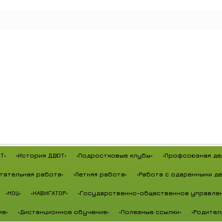
Т•
•История ДДЮТ•
•Подростковые клубы•
•Профсоюзная де
тательная работа•
•Летняя работа•
•Работа с одаренными де
•МОЦ•
•НАВИГАТОР•
•Государственно-общественное управлен
ие•
•Дистанционное обучение•
•Полезные ссылки•
•Родител