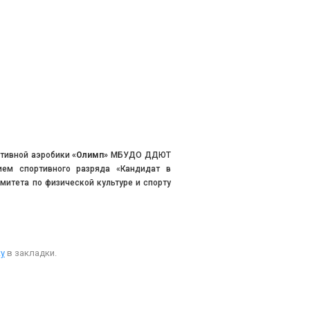
ртивной аэробики
«Олимп»
МБУДО ДДЮТ
нием спортивного разряда «Кандидат в
митета по физической культуре и спорту
у
в закладки.