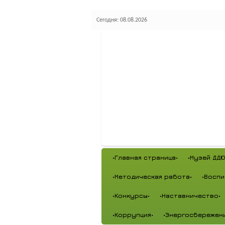
Сегодня: 08.08.2026
•Главная страница•
•Музей ДДЮ
•Методическая работа•
•Воспи
•Конкурсы•
•Наставничество•
•Коррупция•
•Энергосбережен