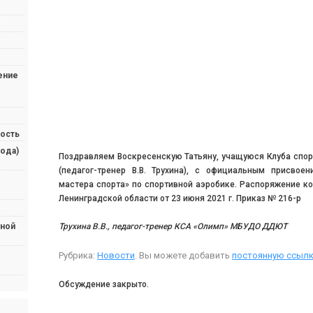
ение
ость
ода)
Поздравляем Воскресенскую Татьяну, учащуюся Клуба спо
(педагог-тренер В.В. Трухина), с официальным присвое
мастера спорта» по спортивной аэробике. Распоряжение ко
Ленинградской области от 23 июня 2021 г. Приказ № 216-р
Трухина В.В., педагог-тренер КСА «Олимп» МБУДО ДДЮТ
ьной
Рубрика:
Новости
. Вы можете добавить
постоянную ссылк
Обсуждение закрыто.