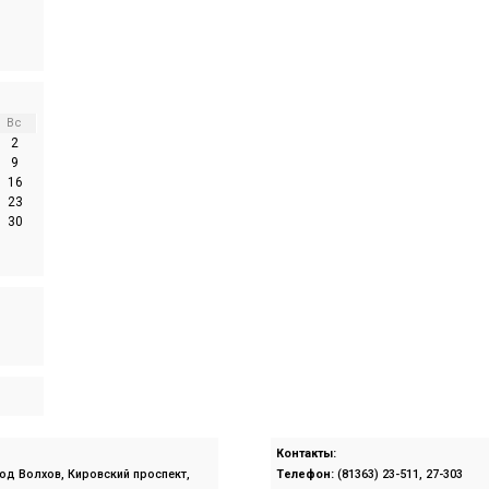
Вс
2
9
16
23
30
Контакты:
род Волхов, Кировский проспект,
Телефон:
(81363) 23-511, 27-303