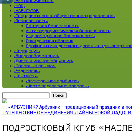
•Наставничество•
•МОЦ•
•НАВИГАТОР•
•Государственно-общественное управление•
•Безопасность•
Пожарная безопасность
Антитеррористическая безопасность
Информационная безопасность
Гражданская оборона
Профилактика детского дорожно-транспортног
•Коррупция•
•Энергосбережение•
•Дистанционное обучение•
•Полезные ссылки•
•Родителям•
•Контакты•
•Электронная приёмная•
•Часто задаваемые вопросы•
Найти:
←
«АРБУЗНИК? Арбузник – традиционный праздник в под
ПУТЕШЕСТВИЕ ОБЪЕДИНЕНИЯ «ТАЙНЫ НОВОЙ ЛАДОГИ
ПОДРОСТКОВЫЙ КЛУБ «НАСЛЕ