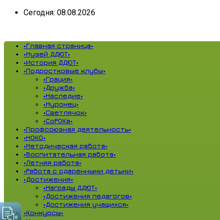
Сегодня: 08.08.2026
•Главная страница•
•Музей ДДЮТ•
•История ДДЮТ•
•Подростковые клубы•
•Грация•
•Дружба•
•Наследие•
•Муромец•
•Светлячок•
•СоРОКа•
•Профсоюзная деятельность•
•НОКО•
•Методическая работа•
•Воспитательная работа•
•Летняя работа•
•Работа с одаренными детьми•
•Достижения•
•Награды ДДЮТ•
•Достижения педагогов•
•Достижения учащихся•
•Конкурсы•