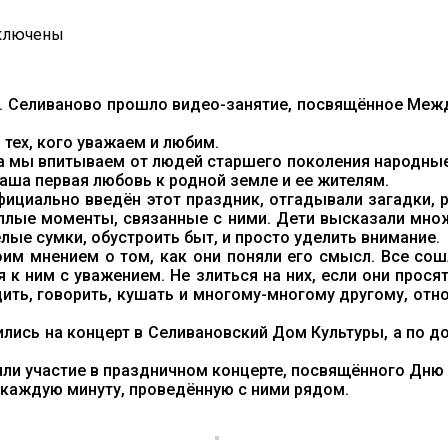
ключены
иси
ДРОСТКОВЫЙ
УБ
 Селиваново прошло видео-занятие, посвящённое Межд
АСЛЕДИЕ»
ЮТ:
тех, кого уважаем и любим.
Ы
а мы впитываем от людей старшего поколения народные 
АВИМ
аша первая любовь к родной земле и ее жителям.
ЗРАСТ
фициально введён этот праздник, отгадывали загадки,
ЛОТОЙ»
ёплые моменты, связанные с ними. Дети высказали мн
ые сумки, обустроить быт, и просто уделить внимание.
им мнением о том, как они поняли его смысл. Все со
 ним с уважением. Не злиться на них, если они просят
дить, говорить, кушать и многому-многому другому, отн
ились на концерт в Селивановский Дом Культуры, а по 
ли участие в праздничном концерте, посвящённого Дню 
 каждую минуту, проведённую с ними рядом.