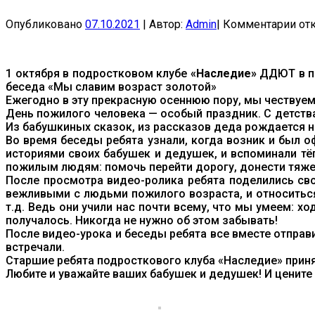
к
Опубликовано
07.10.2021
|
Автор:
Admin
|
Комментарии
от
зап
ПО
КЛ
1 октября в подростковом клубе
«Наследие»
ДДЮТ в п.
«Н
беседа «Мы славим возраст золотой»
ДД
Ежегодно в эту прекрасную осеннюю пору, мы чествуем 
«М
День пожилого человека — особый праздник. С детств
СЛ
Из бабушкиных сказок, из рассказов деда рождается н
ВО
Во время беседы ребята узнали, когда возник и был о
ЗО
историями своих бабушек и дедушек, и вспоминали т
пожилым людям: помочь перейти дорогу, донести тяжел
После просмотра видео-ролика ребята поделились сво
вежливыми с людьми пожилого возраста, и относиться к
т.д. Ведь они учили нас почти всему, что мы умеем: хо
получалось. Никогда не нужно об этом забывать!
После видео-урока и беседы ребята все вместе отправ
встречали.
Старшие ребята подросткового клуба «Наследие» приня
Любите и уважайте ваших бабушек и дедушек! И цените