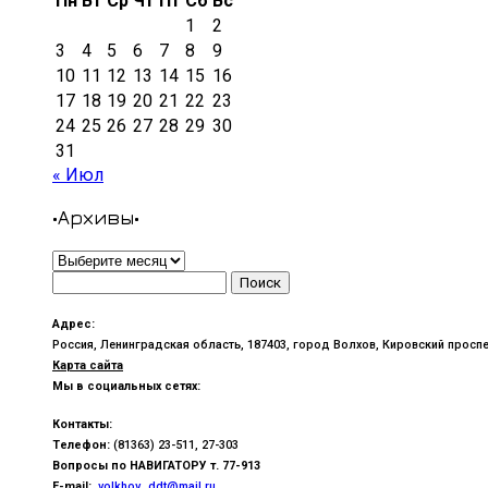
Пн
Вт
Ср
Чт
Пт
Сб
Вс
1
2
3
4
5
6
7
8
9
10
11
12
13
14
15
16
17
18
19
20
21
22
23
24
25
26
27
28
29
30
31
« Июл
•Архивы•
•Архивы•
Найти:
Адрес:
Россия, Ленинградская область, 187403, город Волхов, Кировский проспе
Карта сайта
Мы в социальных сетях:
Контакты:
Телефон:
(81363) 23-511, 27-303
Вопросы по
НАВИГАТОРУ т. 77-913
E-mail:
volkhov_ddt@mail.ru