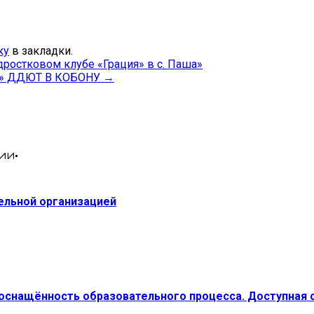
ку
в закладки.
ростковом клубе «Грация» в с. Паша»
» ДДЮТ В КОБОНУ
→
ии•
тельной организацией
 оснащённость образовательного процесса. Доступная 