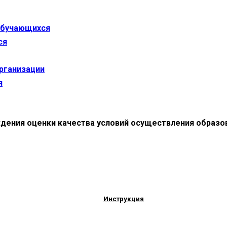
 обучающихся
ся
организации
я
дения оценки качества условий осуществления образо
Инструкция