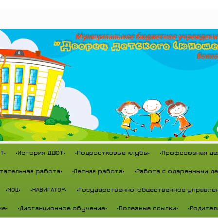
Т•
•История ДДЮТ•
•Подростковые клубы•
•Профсоюзная де
тательная работа•
•Летняя работа•
•Работа с одаренными де
•МОЦ•
•НАВИГАТОР•
•Государственно-общественное управлен
ие•
•Дистанционное обучение•
•Полезные ссылки•
•Родител