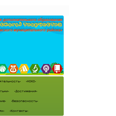
ятельность•
•НОКО•
тьми•
•Достижения•
ие•
•Безопасность•
ям•
•Контакты•