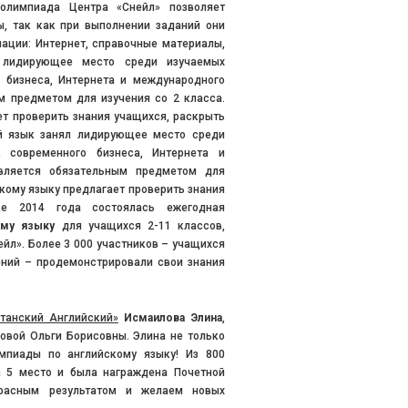
олимпиада Центра «Снейл» позволяет
, так как при выполнении заданий они
ации: Интернет, справочные материалы,
л лидирующее место среди изучаемых
 бизнеса, Интернета и международного
м предметом для изучения со 2 класса.
т проверить знания учащихся, раскрыть
ий язык занял лидирующее место среди
 современного бизнеса, Интернета и
вляется обязательным предметом для
кому языку предлагает проверить знания
це 2014 года состоялась ежегодная
кому языку
для учащихся 2-11 классов,
йл». Более 3 000 участников – учащихся
ений – продемонстрировали свои знания
танский Английский»
Исмаилова Элина
,
овой Ольги Борисовны. Элина не только
мпиады по английскому языку! Из 800
а 5 место и была награждена Почетной
красным результатом и желаем новых