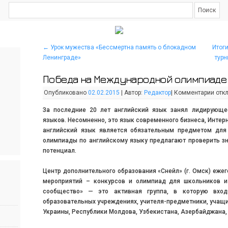
←
Урок мужества «Бессмертна память о блокадном
Итог
Ленинграде»
турн
Победа на Международной олимпиаде
Опубликовано
02.02.2015
|
Автор:
Редактор
|
Комментарии
отк
За последние 20 лет английский язык занял лидирующе
языков. Несомненно, это язык современного бизнеса, Интер
английский язык является обязательным предметом для
олимпиады по английскому языку предлагают проверить зн
потенциал.
Центр дополнительного образования «Снейл» (г. Омск) еже
мероприятий – конкурсов и олимпиад для школьников и
сообщество» — это активная группа, в которую вход
образовательных учреждениях, учителя-предметники, учащие
Украины, Республики Молдова, Узбекистана, Азербайджана,