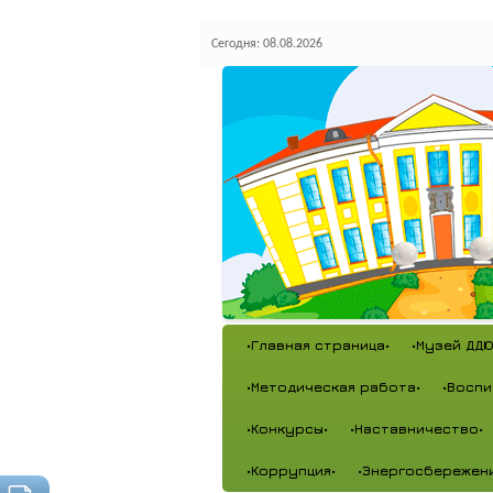
Сегодня: 08.08.2026
•Главная страница•
•Музей ДДЮ
•Методическая работа•
•Воспи
•Конкурсы•
•Наставничество•
•Коррупция•
•Энергосбережен