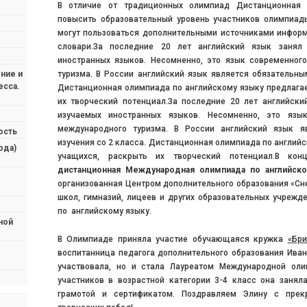
В отличие от традиционных олимпиад Дистанционная 
повысить образовательный уровень участников олимпиады
могут пользоваться дополнительными источниками информ
словари.За последние 20 лет английский язык заня
иностранных языков. Несомненно, это язык современного
туризма. В России английский язык является обязательны
ние и
есса.
Дистанционная олимпиада по английскому языку предлагае
их творческий потенциал.За последние 20 лет английск
изучаемых иностранных языков. Несомненно, это язык
международного туризма. В России английский язык я
ость
изучения со 2 класса. Дистанционная олимпиада по английс
ода)
учащихся, раскрыть их творческий потенциал.В кон
дистанционная Международная олимпиада по английс
организованная Центром дополнительного образования «Сне
школ, гимназий, лицеев и других образовательных учрежд
по английскому языку.
ной
В Олимпиаде приняла участие обучающаяся кружка
«Бри
воспитанница педагога дополнительного образования Иван
участвовала, но и стала Лауреатом Международной оли
участников в возрастной категории 3-4 класс она занял
грамотой и сертификатом. Поздравляем Элину с пре