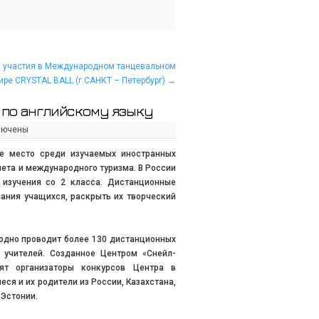
и участия в Международном танцевальном
ире CRYSTAL BALL (г.САНКТ – Петербург)
→
 по английскому языку
лючены
е место среди изучаемых иностранных
нета и международного туризма. В России
 изучения со 2 класса. Дистанционные
ания учащихся, раскрыть их творческий
годно проводит более 130 дистанционных
 учителей. Созданное Центром «Снейл-
ят организаторы конкурсов Центра в
ся и их родители из России, Казахстана,
 Эстонии.