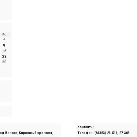
Вс
2
9
16
23
30
Контакты:
род Волхов, Кировский проспект,
Телефон:
(81363) 23-511, 27-303