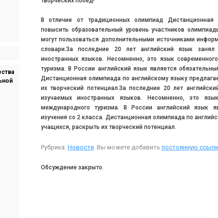
творческих побед!
В отличие от традиционных олимпиад Дистанционная 
повысить образовательный уровень участников олимпиады
могут пользоваться дополнительными источниками информ
словари.За последние 20 лет английский язык заня
иностранных языков. Несомненно, это язык современного
туризма. В России английский язык является обязательны
ества
Дистанционная олимпиада по английскому языку предлагае
ьной
их творческий потенциал.За последние 20 лет английск
изучаемых иностранных языков. Несомненно, это язык
международного туризма. В России английский язык я
изучения со 2 класса. Дистанционная олимпиада по английс
учащихся, раскрыть их творческий потенциал.
Рубрика:
Новости
. Вы можете добавить
постоянную ссылк
Обсуждение закрыто.