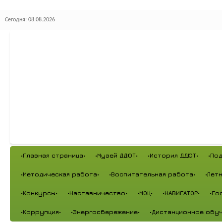
Сегодня: 08.08.2026
•Главная страница•
•Музей ДДЮТ•
•История ДДЮТ•
•По
•Методическая работа•
•Воспитательная работа•
•Лет
•Конкурсы•
•Наставничество•
•МОЦ•
•НАВИГАТОР•
•Го
•Коррупция•
•Энергосбережение•
•Дистанционное обуч