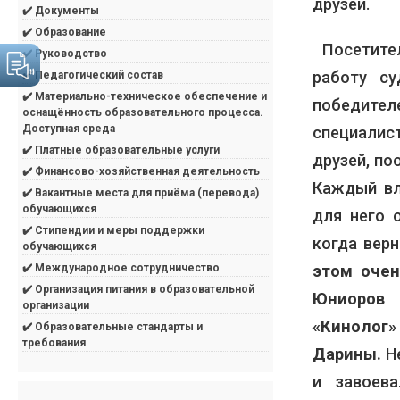
друзей.
✔️ Документы
✔️ Образование
Посетите
✔️ Руководство
работу су
✔️ Педагогический состав
✔️ Материально-техническое обеспечение и
победите
оснащённость образовательного процесса.
Доступная среда
специалис
✔️ Платные образовательные услуги
друзей, п
✔️ Финансово-хозяйственная деятельность
Каждый вл
✔️ Вакантные места для приёма (перевода)
обучающихся
для него 
✔️ Стипендии и меры поддержки
когда вер
обучающихся
этом оче
✔️ Международное сотрудничество
✔️ Организация питания в образовательной
Юниоров
организации
«Кинолог
✔️ Образовательные стандарты и
требования
Дарины.
Не
и завоев