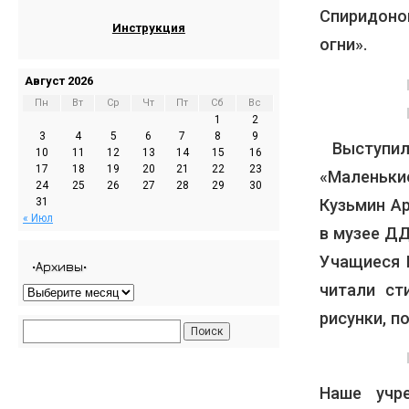
Спиридоно
Инструкция
огни».
Август 2026
Пн
Вт
Ср
Чт
Пт
Сб
Вс
1
2
3
4
5
6
7
8
9
Выступил
10
11
12
13
14
15
16
17
18
19
20
21
22
23
«Маленьки
24
25
26
27
28
29
30
Кузьмин А
31
« Июл
в музее ДД
Учащиеся 
•Архивы•
читали ст
рисунки, п
Наше учр