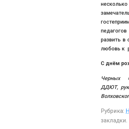
нескольк
замечател
гостеприи
педагогов
развить в 
любовь к 
С днём ро
Черных С
ДДЮТ,
ру
Волховског
Рубрика:
Н
закладки.