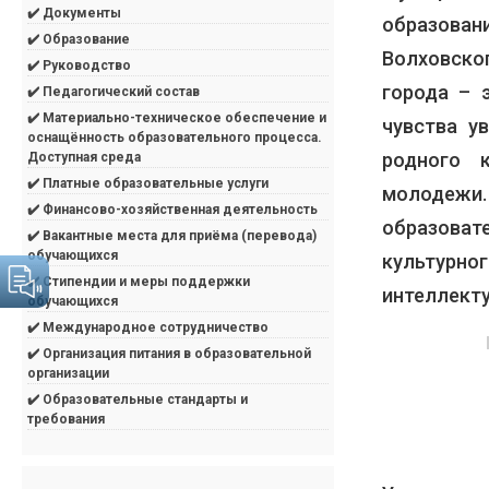
✔️ Документы
образова
✔️ Образование
Волховско
✔️ Руководство
города – 
✔️ Педагогический состав
✔️ Материально-техническое обеспечение и
чувства у
оснащённость образовательного процесса.
родного 
Доступная среда
✔️ Платные образовательные услуги
молодежи
✔️ Финансово-хозяйственная деятельность
образоват
✔️ Вакантные места для приёма (перевода)
обучающихся
культурн
✔️ Стипендии и меры поддержки
интеллекту
обучающихся
✔️ Международное сотрудничество
✔️ Организация питания в образовательной
организации
✔️ Образовательные стандарты и
требования