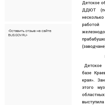
Детское о
ДДЮТ (пе
несколько
работой
•Оставить отзыв на сайте
железнод
BUS.GOV.RU•
прабабушк
(заводчане
Детское о
базе Крае
края». За
этого му
областны
выступила