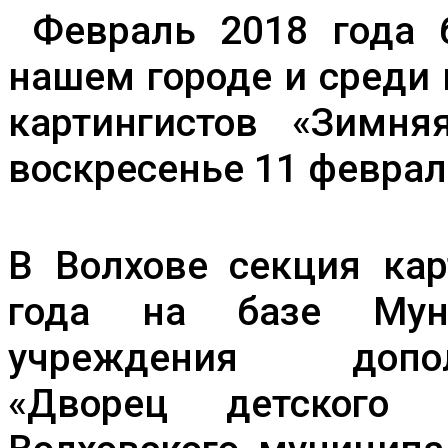
гонка»
Февраль 2018 года б
в
Волхове
нашем городе и среди
картингистов «Зимня
воскресенье 11 феврал
В Волхове секция кар
года на базе Муни
учреждения дополн
«Дворец детского (