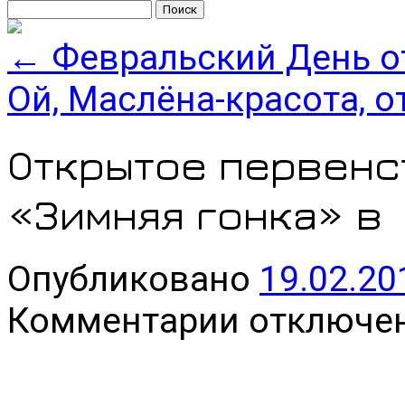
Найти:
←
Февральский День о
Ой, Маслёна-красота, 
Открытое первенс
«Зимняя гонка» в
Опубликовано
19.02.20
к
Комментарии
отключе
записи
Открытое
первенство
картингистов
«Зимняя