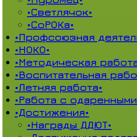
•Светлячок•
•СоРОКа•
•Профсоюзная деятел
•НОКО•
•Методическая работа
•Воспитательная рабо
•Летняя работа•
•Работа с одаренными
•Достижения•
•Награды ДДЮТ•