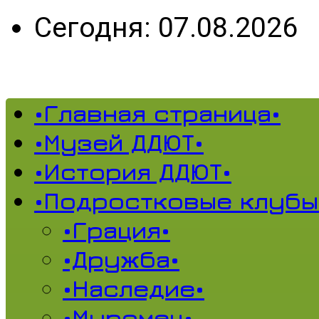
Сегодня: 07.08.2026
•Главная страница•
•Музей ДДЮТ•
•История ДДЮТ•
•Подростковые клубы
•Грация•
•Дружба•
•Наследие•
•Муромец•