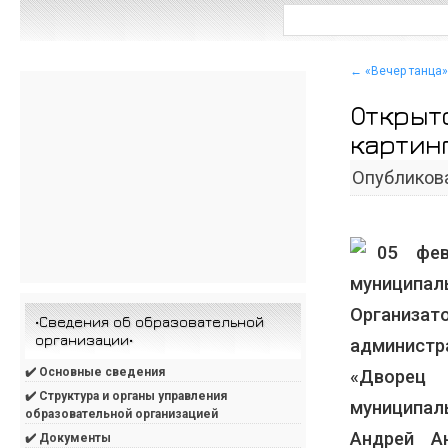
←
«Вечер танца»
Открыт
картин
Опубликов
05 фе
муниципа
Организат
•Сведения об образовательной
организации•
админист
✔️ Основные сведения
«Дворец 
✔️ Структура и органы управления
муниципал
образовательной организацией
Андрей А
✔️ Документы