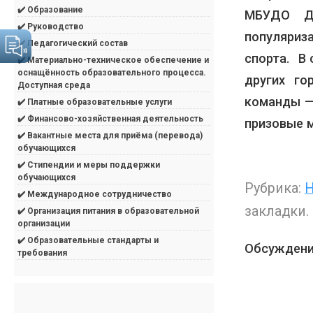
✔️ Образование
МБУДО ДД
✔️ Руководство
популяриз
✔️ Педагогический состав
спорта. В 
✔️ Материально-техническое обеспечение и
оснащённость образовательного процесса.
других го
Доступная среда
команды —
✔️ Платные образовательные услуги
✔️ Финансово-хозяйственная деятельность
призовые 
✔️ Вакантные места для приёма (перевода)
обучающихся
✔️ Стипендии и меры поддержки
обучающихся
Рубрика:
Н
✔️ Международное сотрудничество
закладки.
✔️ Организация питания в образовательной
организации
✔️ Образовательные стандарты и
Обсуждени
требования