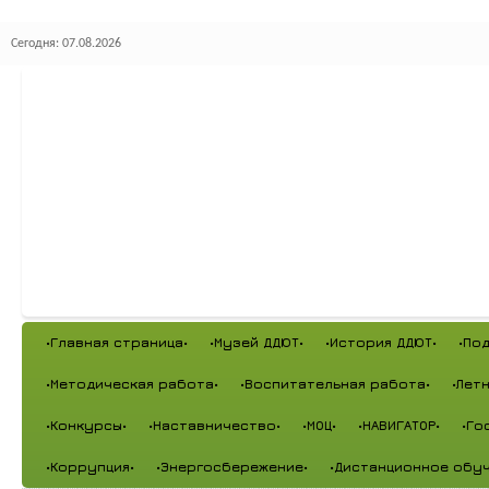
Сегодня: 07.08.2026
•Главная страница•
•Музей ДДЮТ•
•История ДДЮТ•
•По
•Методическая работа•
•Воспитательная работа•
•Лет
•Конкурсы•
•Наставничество•
•МОЦ•
•НАВИГАТОР•
•Го
•Коррупция•
•Энергосбережение•
•Дистанционное обуч