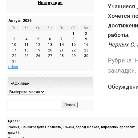
Инструкция
Учащиеся 
Хочется по
Август 2026
достижен
Пн
Вт
Ср
Чт
Пт
Сб
Вс
1
2
работы.
3
4
5
6
7
8
9
Черных С.
10
11
12
13
14
15
16
17
18
19
20
21
22
23
24
25
26
27
28
29
30
Рубрика:
Н
31
« Июл
закладки.
•Архивы•
Обсуждени
Адрес:
Россия, Ленинградская область, 187403, город Волхов, Кировский проспект,
дом 36.