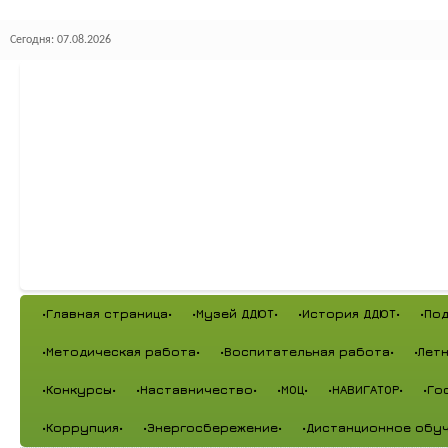
Сегодня: 07.08.2026
•Главная страница•
•Музей ДДЮТ•
•История ДДЮТ•
•По
•Методическая работа•
•Воспитательная работа•
•Лет
•Конкурсы•
•Наставничество•
•МОЦ•
•НАВИГАТОР•
•Го
•Коррупция•
•Энергосбережение•
•Дистанционное обуч