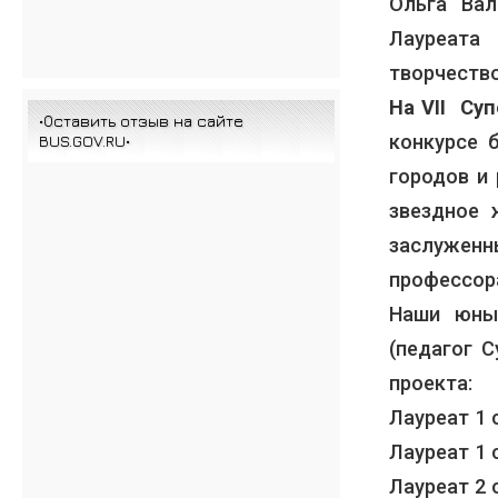
Ольга Вал
Лауреата
творчество
На VII Су
•Оставить отзыв на сайте
конкурсе 
BUS.GOV.RU•
городов и
звездное 
заслуженн
профессор
Наши юны
(педагог 
проекта:
Лауреат 1 
Лауреат 1 
Лауреат 2 