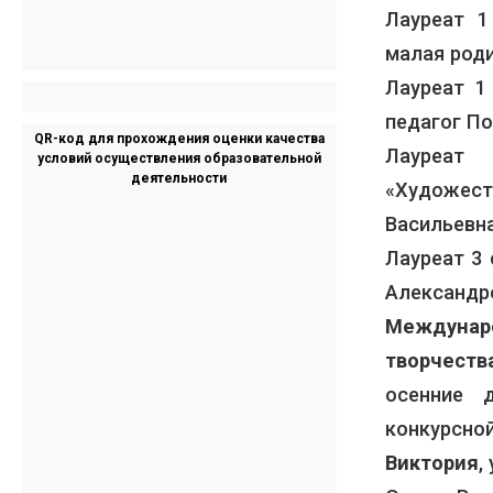
Лауреат 
малая роди
Лауреат 1
педагог П
QR-код для прохождения оценки качества
Лауреа
условий осуществления образовательной
деятельности
«Художес
Васильевн
Лауреат 3
Александр
Междунар
творчества
осенние 
конкурсн
Виктория
,