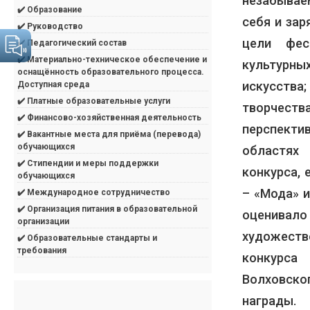
незабывае
✔️ Образование
себя и зар
✔️ Руководство
цели фес
✔️ Педагогический состав
✔️ Материально-техническое обеспечение и
культурн
оснащённость образовательного процесса.
искусств
Доступная среда
✔️ Платные образовательные услуги
творчеств
✔️ Финансово-хозяйственная деятельность
перспекти
✔️ Вакантные места для приёма (перевода)
обучающихся
областях
✔️ Стипендии и меры поддержки
конкурса, 
обучающихся
– «Мода» 
✔️ Международное сотрудничество
✔️ Организация питания в образовательной
оценивало
организации
художеств
✔️ Образовательные стандарты и
требования
конкурса
Волховск
награды.