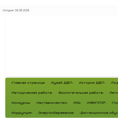
Сегодня: 06.08.2026
•Главная страница•
•Музей ДДЮТ•
•История ДДЮТ•
•По
•Методическая работа•
•Воспитательная работа•
•Лет
•Конкурсы•
•Наставничество•
•МОЦ•
•НАВИГАТОР•
•Го
•Коррупция•
•Энергосбережение•
•Дистанционное обуч