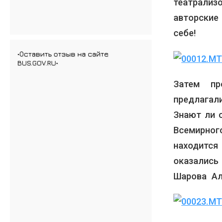
театрали
авторские
себе!
•Оставить отзыв на сайте
BUS.GOV.RU•
Затем пр
предлагал
Знают ли 
Всемирно
находится
оказались
Шарова Ал