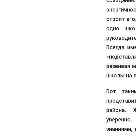
созидани
энергично
строит его
одно шко
руководит
Всегда им
«подставл
развивая 
школы на 
Вот таки
представ
района. Ж
уверенно
знаниями,