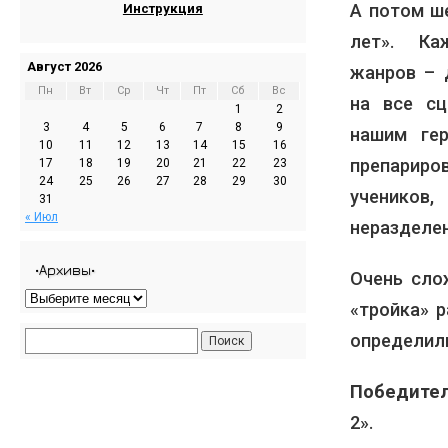
А потом ш
Инструкция
лет». Каж
Август 2026
жанров – 
Пн
Вт
Ср
Чт
Пт
Сб
Вс
на все с
1
2
3
4
5
6
7
8
9
нашим гер
10
11
12
13
14
15
16
препарир
17
18
19
20
21
22
23
24
25
26
27
28
29
30
учеников
31
« Июл
неразделе
•Архивы•
Очень сло
«тройка» 
определил
Победите
2».