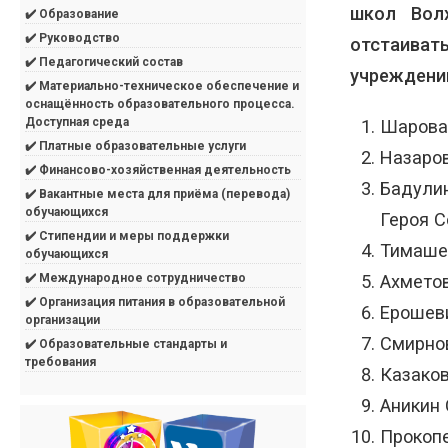
школ Волх
✔️ Образование
✔️ Руководство
отстаиват
✔️ Педагогический состав
учреждений
✔️ Материально-техническое обеспечение и
оснащённость образовательного процесса.
Доступная среда
Шарова
✔️ Платные образовательные услуги
Назаро
✔️ Финансово-хозяйственная деятельность
Бадули
✔️ Вакантные места для приёма (перевода)
обучающихся
Героя С
✔️ Стипендии и меры поддержки
Тимаше
обучающихся
Ахмето
✔️ Международное сотрудничество
✔️ Организация питания в образовательной
Ерошев
организации
Смирно
✔️ Образовательные стандарты и
требования
Казако
Аникин
Прокоп