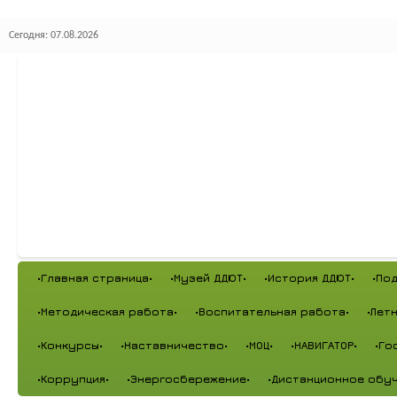
Сегодня: 07.08.2026
•Главная страница•
•Музей ДДЮТ•
•История ДДЮТ•
•По
•Методическая работа•
•Воспитательная работа•
•Лет
•Конкурсы•
•Наставничество•
•МОЦ•
•НАВИГАТОР•
•Го
•Коррупция•
•Энергосбережение•
•Дистанционное обуч