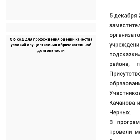
5 декабря
заместите
организат
QR-код для прохождения оценки качества
учреждени
условий осуществления образовательной
деятельности
подсказки
района, 
Присутст
образован
Участнико
Качанова 
Черных.
В програ
провели м