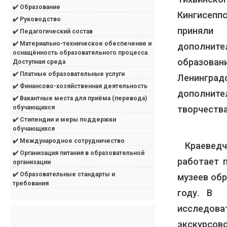
✔️ Образование
Кингисеппс
✔️ Руководство
приняли 
✔️ Педагогический состав
✔️ Материально-техническое обеспечение и
дополнит
оснащённость образовательного процесса.
образован
Доступная среда
✔️ Платные образовательные услуги
Ленинград
✔️ Финансово-хозяйственная деятельность
дополните
✔️ Вакантные места для приёма (перевода)
творчества
обучающихся
✔️ Стипендии и меры поддержки
обучающихся
✔️ Международное сотрудничество
Краеведче
✔️ Организация питания в образовательной
работает 
организации
✔️ Образовательные стандарты и
музеев об
требования
году. В 2
исследов
экскурсов