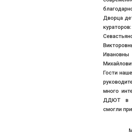
благодарн
Дворца де
кураторов
Севастьян
Викторовн
Ивановны
Михайлови
Гости наш
руководит
много инт
ДДЮТ в о
смогли при
Многочис