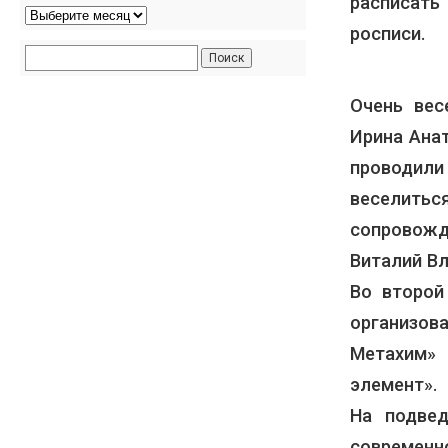
расписать
росписи.
Очень вес
Ирина Ана
проводили
веселитьс
сопровожд
Виталий В
Во второй
организов
Метахим» 
элемент».
На подвед
современн