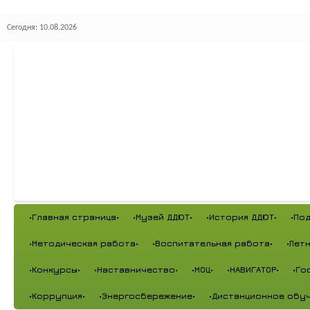
Сегодня: 10.08.2026
•Главная страница•
•Музей ДДЮТ•
•История ДДЮТ•
•По
•Методическая работа•
•Воспитательная работа•
•Лет
•Конкурсы•
•Наставничество•
•МОЦ•
•НАВИГАТОР•
•Го
•Коррупция•
•Энергосбережение•
•Дистанционное обуч