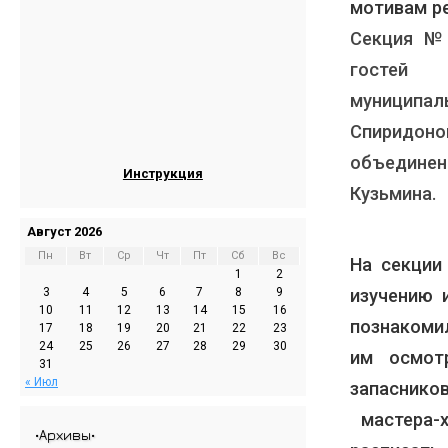
мотивам ре
Секция №
гостей 
муниципа
Спиридон
объедине
Инструкция
Кузьмина.
Август 2026
Пн
Вт
Ср
Чт
Пт
Сб
Вс
На секции
1
2
3
4
5
6
7
8
9
изучению 
10
11
12
13
14
15
16
познакоми
17
18
19
20
21
22
23
24
25
26
27
28
29
30
им осмот
31
« Июл
запасник
мастера-
•Архивы•