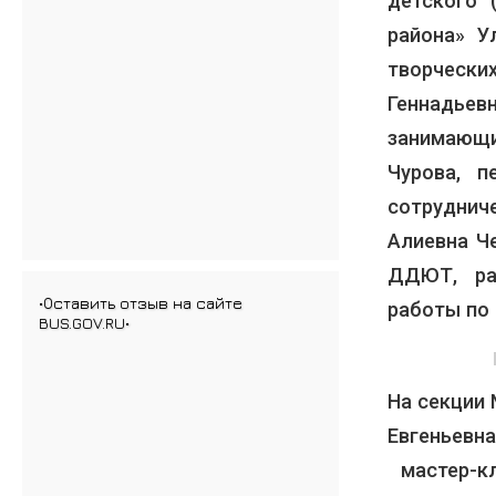
детского 
района» У
творчески
Геннадьев
занимающи
Чурова, 
сотруднич
Алиевна Ч
ДДЮТ, ра
•Оставить отзыв на сайте
работы по 
BUS.GOV.RU•
На секции
Евгеньевн
мастер-кл