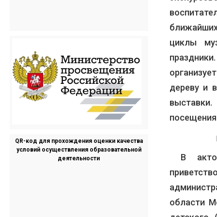
воспитате
ближайших
циклы му
праздник
организует
дереву и 
выставки.
посещения
QR-код для прохождения оценки качества
условий осуществления образовательной
В актов
деятельности
приветст
администр
области М