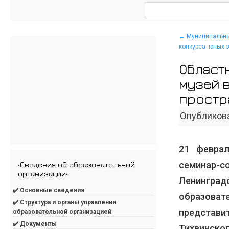
←
Муниципальный
конкурса юных 
Област
музей 
простр
Опубликов
21 февра
семинар
•Сведения об образовательной
организации•
Ленингра
✔️ Основные сведения
образова
✔️ Структура и органы управления
представ
образовательной организацией
✔️ Документы
Тихвинско